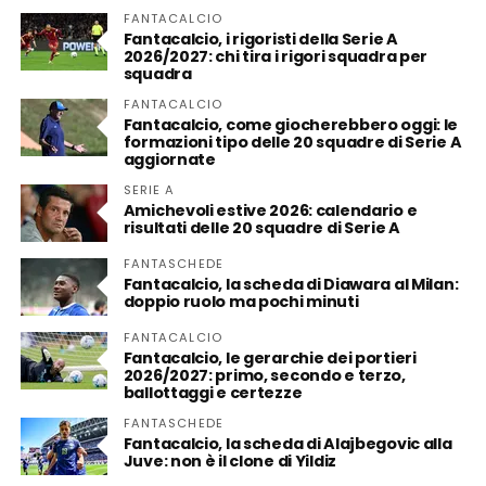
FANTACALCIO
Fantacalcio, i rigoristi della Serie A
2026/2027: chi tira i rigori squadra per
squadra
FANTACALCIO
Fantacalcio, come giocherebbero oggi: le
formazioni tipo delle 20 squadre di Serie A
aggiornate
SERIE A
Amichevoli estive 2026: calendario e
risultati delle 20 squadre di Serie A
FANTASCHEDE
Fantacalcio, la scheda di Diawara al Milan:
doppio ruolo ma pochi minuti
FANTACALCIO
Fantacalcio, le gerarchie dei portieri
2026/2027: primo, secondo e terzo,
ballottaggi e certezze
FANTASCHEDE
Fantacalcio, la scheda di Alajbegovic alla
Juve: non è il clone di Yildiz