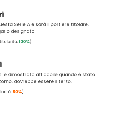
ri
sta Serie A e sarà il portiere titolare.
egario designato.
itolarità:
100%
)
i
si è dimostrato affidabile quando è stato
ritorno, dovrebbe essere il terzo.
larità:
80%
)