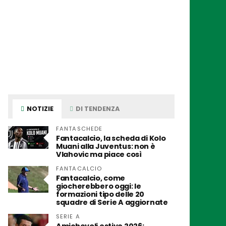
NOTIZIE
DI TENDENZA
FANTASCHEDE
Fantacalcio, la scheda di Kolo
Muani alla Juventus: non è
Vlahovic ma piace così
FANTACALCIO
Fantacalcio, come
giocherebbero oggi: le
formazioni tipo delle 20
squadre di Serie A aggiornate
SERIE A