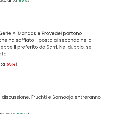
titolarità:
95%
)
in Serie A: Mandas e Provedel partono
che ha soffiato il posto al secondo nella
bbe il preferito da Sarri. Nel dubbio, se
ata.
ità:
55%
)
uori discussione. Fruchtl e Samooja entreranno