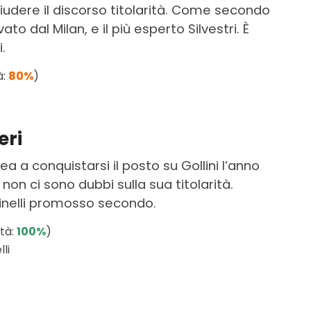
iudere il discorso titolarità. Come secondo
to dal Milan, e il più esperto Silvestri. È
.
à:
80%
)
eri
 a conquistarsi il posto su Gollini l’anno
on ci sono dubbi sulla sua titolarità.
tinelli promosso secondo.
ità:
100%
)
li