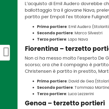
L’acquisto di Emil Audero dovrebbe ch
ballottaggio tra il giovane Nava, preleva
partito per Empoli l’ex titolare Fulignati
Primo portiere
: Emil Audero (titolarit
Secondo portiere
: Marco Silvestri
Terzo portiere
: Lapo Nava
Fiorentina – terzetto porti
Non ci ha messo molto l’esperto De Gea
scorso; ora che il compagno è partito n
Christensen è partito in prestito, Mar
Primo portiere
: David de Gea (titolar
Secondo portiere
: Tommaso Martinel
Terzo portiere
: Luca Lezzerini
Genoa – terzetto portieri