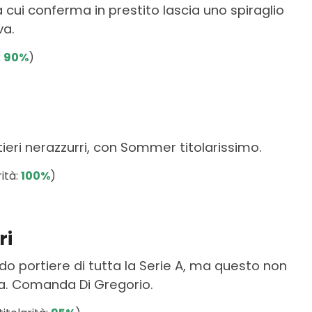
la cui conferma in prestito lascia uno spiraglio
va.
:
90%
)
t
ieri nerazzurri, con Sommer titolarissimo.
ità:
100%
)
ri
do portiere di tutta la Serie A, ma questo non
ia. Comanda Di Gregorio.