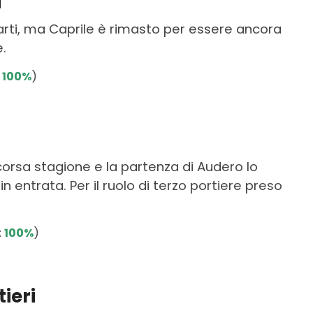
i
arti, ma Caprile è rimasto per essere ancora
e.
à
100%
)
scorsa stagione e la partenza di Audero lo
 entrata. Per il ruolo di terzo portiere preso
:
100%
)
ieri