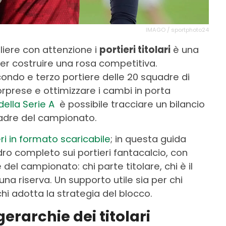
IMAGO / sportphoto24
gliere con attenzione i
portieri titolari
è una
per costruire una rosa competitiva.
ondo e terzo portiere delle 20 squadre di
rprese e ottimizzare i cambi in porta
della Serie A
è possibile tracciare un bilancio
quadre del campionato.
eri in formato scaricabile
; in questa guida
o completo sui portieri fantacalcio, con
 del campionato: chi parte titolare, chi è il
una riserva. Un supporto utile sia per chi
chi adotta la strategia del blocco.
gerarchie dei titolari