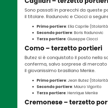
Cagliari – terzetto portier
Sono passati in parecchi da queste p
il titolare. Radunovic e Ciocci a seguir
Primo portiere
: Elia Caprile (titolarit
Secondo portiere
: Boris Radunovic
Terzo portiere
: Giuseppe Ciocci
Como – terzetto portieri
Butez si è conquistato il posto nella 
conferma, salvo sorprese di mercato in
il giovanissimo brasiliano Menke.
Primo portiere
: Jean Butez (titolarità
Secondo portiere
: Mauro Vigorito
Terzo portiere
: Henrique Menke
Cremonese – terzetto port