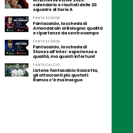
Amichevoli estive 2026:
calendario e risultati delle 20
squadre di Serie A
FANTASCHEDE
Fantacalcio, la scheda di
Amondarain al Bologna: qualità
e ripartenze da centrocampo
FANTASCHEDE
Fantacalcio, la scheda di
Stones all’Inter: esperienza e
qualità, ma quanti infortuni!
FANTACALCIO
Listone fantacalcio Gazzetta,
gli attaccanti più quotati:
Ramos c’è ma insegue