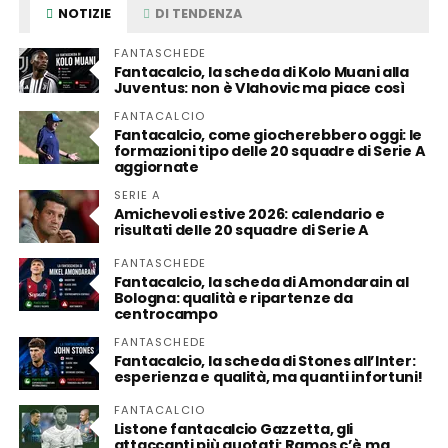
NOTIZIE
DI TENDENZA
FANTASCHEDE
Fantacalcio, la scheda di Kolo Muani alla
Juventus: non è Vlahovic ma piace così
FANTACALCIO
Fantacalcio, come giocherebbero oggi: le
formazioni tipo delle 20 squadre di Serie A
aggiornate
SERIE A
Amichevoli estive 2026: calendario e
risultati delle 20 squadre di Serie A
FANTASCHEDE
Fantacalcio, la scheda di Amondarain al
Bologna: qualità e ripartenze da
centrocampo
FANTASCHEDE
Fantacalcio, la scheda di Stones all’Inter:
esperienza e qualità, ma quanti infortuni!
FANTACALCIO
Listone fantacalcio Gazzetta, gli
attaccanti più quotati: Ramos c’è ma