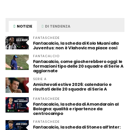
NOTIZIE
DI TENDENZA
FANTASCHEDE
Fantacalcio, la scheda di Kolo Muani alla
Juventus: non è Vlahovic ma piace così
FANTACALCIO
Fantacalcio, come giocherebbero oggi: le
formazioni tipo delle 20 squadre di Serie A
aggiornate
SERIE A
Amichevoli estive 2026: calendario e
risultati delle 20 squadre di Serie A
FANTASCHEDE
Fantacalcio, la scheda di Amondarain al
Bologna: qualità e ripartenze da
centrocampo
FANTASCHEDE
Fantacalcio, la scheda di Stones all’Inter: