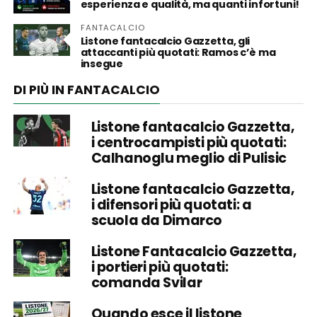
esperienza e qualità, ma quanti infortuni!
FANTACALCIO
Listone fantacalcio Gazzetta, gli
attaccanti più quotati: Ramos c’è ma
insegue
DI PIÙ IN FANTACALCIO
Listone fantacalcio Gazzetta,
i centrocampisti più quotati:
Calhanoglu meglio di Pulisic
Listone fantacalcio Gazzetta,
i difensori più quotati: a
scuola da Dimarco
Listone Fantacalcio Gazzetta,
i portieri più quotati:
comanda Svilar
Quando esce il listone