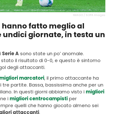
IMAGO / SOPA Images
e hanno fatto meglio al
 undici giornate, in testa un
i
Serie A
sono state un po’ anomale.
tato il risultato di 0-0, e questo è sintomo
gol degli attaccanti.
migliori marcatori
, il primo attaccante ha
 tre partite. Bassa, bassissima anche per un
iano. In questi giorni abbiamo visto i
migliori
ine i
migliori centrocampisti
per
mpre quelli che hanno giocato almeno sei
gliori attaccanti
.