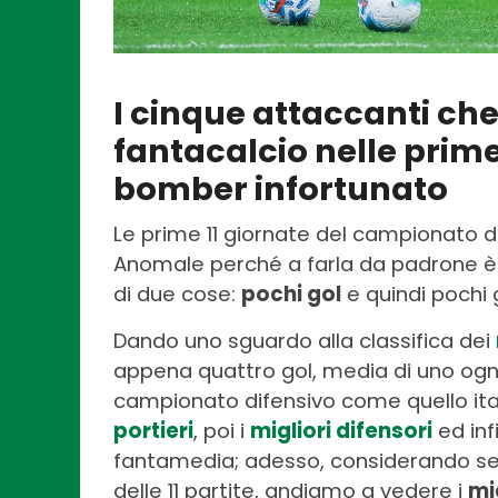
I cinque attaccanti ch
fantacalcio nelle prime
bomber infortunato
Le prime 11 giornate del campionato d
Anomale perché a farla da padrone è s
di due cose:
pochi gol
e quindi pochi 
Dando uno sguardo alla classifica dei
appena quattro gol, media di uno ogni
campionato difensivo come quello ital
portieri
, poi i
migliori difensori
ed inf
fantamedia; adesso, considerando se
delle 11 partite, andiamo a vedere i
mi