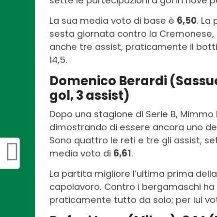
sette le partecipazioni a gol in nove pa
La sua media voto di base è
6,50
. La
sesta giornata contro la Cremonese, g
anche tre assist, praticamente il bott
14,5.
Domenico Berardi (Sassuolo
gol, 3 assist)
Dopo una stagione di Serie B, Mimmo 
dimostrando di essere ancora uno dei 
Sono quattro le reti e tre gli assist, 
media voto di
6,61
.
La partita migliore l’ultima prima dell
capolavoro. Contro i bergamaschi ha
praticamente tutto da solo; per lui vot