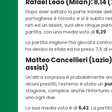
Rafael Leao (Milan): 8,14 (7
Dopo aver saltato la parte iniziale dell
portoghese è tornato e si è subito r
reti ed un assist, vuol dire cinque par
partita, con una media voto di
6,29
.
La partita migliore l’ha giocata contr
ha deciso la sfida ed ha preso 7,5 di v
Matteo Cancellieri (Lazio):
assist)
Un’altra sorpresa è probabilmente anc
alcuni prestiti, l’esterno è stato un
pun
stagione, complice anche l’infortunio di
uno ogni due.
La sua media voto è di
6,42
. La partit