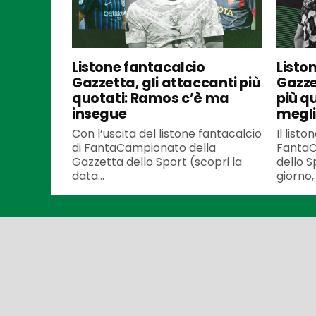
Listone fantacalcio
Listo
Gazzetta, gli attaccanti più
Gazze
quotati: Ramos c’è ma
più q
insegue
meglio
Con l’uscita del listone fantacalcio
Il listo
di FantaCampionato della
FantaC
Gazzetta dello Sport (scopri la
dello S
data...
giorno,..