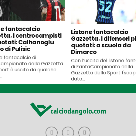
ne fantacalcio
Listone fantacalcio
tta, i centrocampisti
Gazzetta, i difensori p
uotati: Calhanoglu
quotati: a scuola da
 di Pulisic
Dimarco
ne fantacalcio di
Con l’uscita del listone fan
ampionato della Gazzetta
di FantaCampionato della
port è uscito da qualche
Gazzetta dello Sport (scopr
.
data...