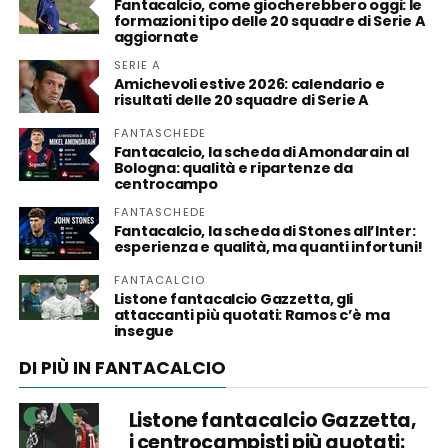
Fantacalcio, come giocherebbero oggi: le
formazioni tipo delle 20 squadre di Serie A
aggiornate
SERIE A
Amichevoli estive 2026: calendario e
risultati delle 20 squadre di Serie A
FANTASCHEDE
Fantacalcio, la scheda di Amondarain al
Bologna: qualità e ripartenze da
centrocampo
FANTASCHEDE
Fantacalcio, la scheda di Stones all’Inter:
esperienza e qualità, ma quanti infortuni!
FANTACALCIO
Listone fantacalcio Gazzetta, gli
attaccanti più quotati: Ramos c’è ma
insegue
DI PIÙ IN FANTACALCIO
Listone fantacalcio Gazzetta,
i centrocampisti più quotati: