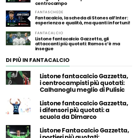
centrocampo
FANTASCHEDE
Fantacalcio, la scheda di Stones all’Inter:
esperienza e qualità, ma quanti infortuni!
FANTACALCIO
Listone fantacalcio Gazzetta, gli
attaccanti più quotati: Ramos c’è ma
insegue
DI PIÙ IN FANTACALCIO
Listone fantacalcio Gazzetta,
i centrocampisti più quotati:
Calhanoglu meglio di Pulisic
Listone fantacalcio Gazzetta,
i difensori più quotati: a
scuola da Dimarco
Listone Fantacalcio Gazzetta,
i portieri più quotati: