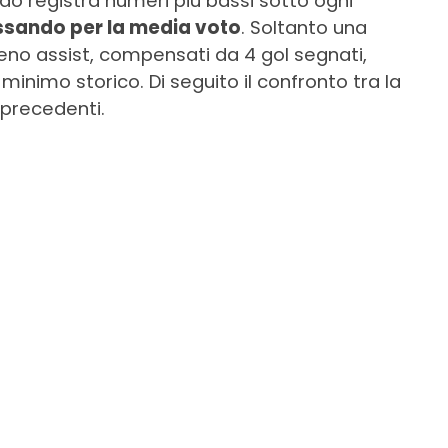
ao registra numeri più bassi sotto ogni
ssando per la media voto
. Soltanto una
meno assist, compensati da 4 gol segnati,
o minimo storico. Di seguito il confronto tra la
 precedenti.