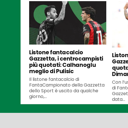
Listone fantacalcio
Listo
Gazzetta, i centrocampisti
Gazzet
più quotati: Calhanoglu
quota
meglio di Pulisic
Dima
Il listone fantacalcio di
Con l’u
FantaCampionato della Gazzetta
di Fan
dello Sport è uscito da qualche
Gazzett
giorno,...
data...