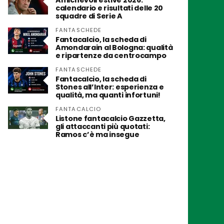
Amichevoli estive 2026:
calendario e risultati delle 20
squadre di Serie A
FANTASCHEDE
Fantacalcio, la scheda di
Amondarain al Bologna: qualità
e ripartenze da centrocampo
FANTASCHEDE
Fantacalcio, la scheda di
Stones all’Inter: esperienza e
qualità, ma quanti infortuni!
FANTACALCIO
Listone fantacalcio Gazzetta,
gli attaccanti più quotati:
Ramos c’è ma insegue