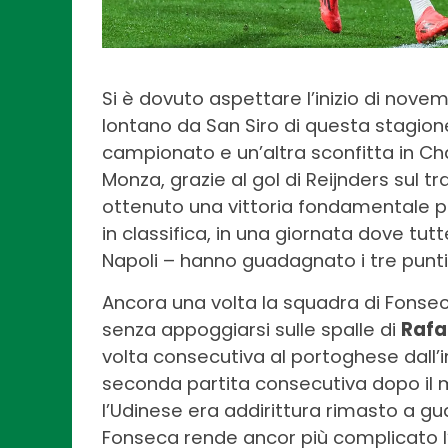
Si è dovuto aspettare l’inizio di novem
lontano da San Siro di questa stagion
campionato e un’altra sconfitta in C
Monza, grazie al gol di Reijnders sul 
ottenuto una vittoria fondamentale pe
in classifica, in una giornata dove tut
Napoli – hanno guadagnato i tre punti
Ancora una volta la squadra di Fonseca
senza appoggiarsi sulle spalle di
Rafa
volta consecutiva al portoghese dall’i
seconda partita consecutiva dopo il m
l’Udinese era addirittura rimasto a gua
Fonseca rende ancor più complicato l’av