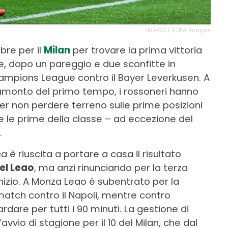
IMAGO / SOPA Images
bre per il
Milan
per trovare la prima vittoria
e, dopo un pareggio e due sconfitte in
hampions League contro il Bayer Leverkusen. A
tramonto del primo tempo, i rossoneri hanno
r non perdere terreno sulle prime posizioni
te le prime della classe – ad eccezione del
.
 è riuscita a portare a casa il risultato
el Leao
, ma anzi rinunciando per la terza
nizio. A Monza Leao è subentrato per la
atch contro il Napoli, mentre contro
rdare per tutti i 90 minuti. La gestione di
vio di stagione per il 10 del Milan, che dal