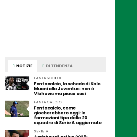
NOTIZIE
DI TENDENZA
FANTASCHEDE
Fantacalcio, la scheda di Kolo
Muani alla Juventus: non è
Vlahovic ma piace così
FANTACALCIO
Fantacalcio, come
giocherebbero oggi: le
formazioni tipo delle 20
squadre di Serie A aggiornate
SERIE A