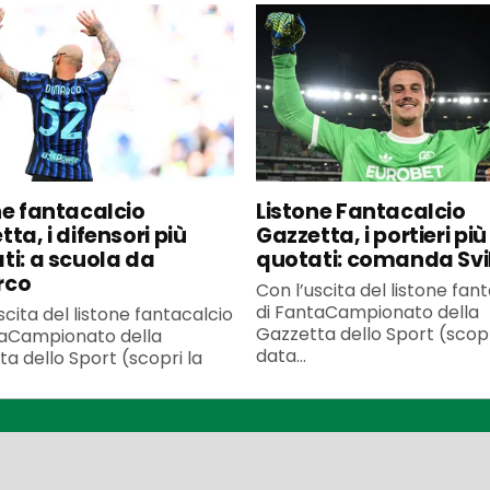
ne fantacalcio
Listone Fantacalcio
ta, i difensori più
Gazzetta, i portieri più
ti: a scuola da
quotati: comanda Svi
rco
Con l’uscita del listone fan
di FantaCampionato della
scita del listone fantacalcio
Gazzetta dello Sport (scopr
taCampionato della
data...
a dello Sport (scopri la