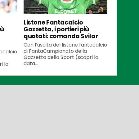
Listone Fantacalcio
iù
Gazzetta, i portieri più
quotati: comanda Svilar
Con l’uscita del listone fantacalcio
di FantaCampionato della
tacalcio
Gazzetta dello Sport (scopri la
data...
i la