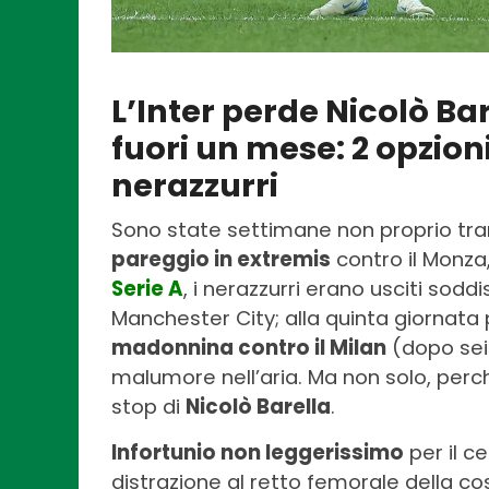
L’Inter perde Nicolò Bar
fuori un mese: 2 opzion
nerazzurri
Sono state settimane non proprio tranq
pareggio in extremis
contro il Monza,
Serie A
, i nerazzurri erano usciti soddi
Manchester City; alla quinta giornata 
madonnina contro il Milan
(dopo sei v
malumore nell’aria. Ma non solo, perch
stop di
Nicolò Barella
.
Infortunio non leggerissimo
per il c
distrazione al retto femorale della c