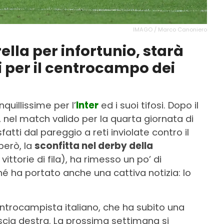
IMAGO / Marco Canoniero
ella per infortunio, starà
i per il centrocampo dei
uillissime per l’
Inter
ed i suoi tifosi. Dopo il
 nel match valido per la quarta giornata di
sfatti dal pareggio a reti inviolate contro il
però, la
sconfitta nel derby della
ittorie di fila), ha rimesso un po’ di
é ha portato anche una cattiva notizia: lo
entrocampista italiano, che ha subito una
oscia destra. La prossima settimana si