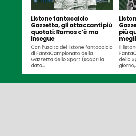
Listone fantacalcio
Listo
Gazzetta, gli attaccanti più
Gazze
quotati: Ramos c’è ma
più q
insegue
meglio
Con l’uscita del listone fantacalcio
Il listo
di FantaCampionato della
FantaC
Gazzetta dello Sport (scopri la
dello S
data...
giorno,..