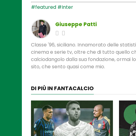
#featured
#Inter
Giuseppe Patti
Classe '96, siciliano. Innamorato delle statis
cinema e serie tv, oltre che di tutto quello
calciodangolo dalla sua fondazione, ormai l
sito, che sento quasi come mio.
DI PIÙ IN FANTACALCIO