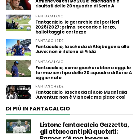
Amichevoli estive 2026: calendario e
risultati delle 20 squadre di Serie A
FANTACALCIO
Fantacalcio, le gerarchie dei portieri
2026/2027: primo, secondo e terzo,
ballottaggi e certezze
FANTASCHEDE
Fantacalcio, la scheda di Alajbegovic alla
Juve: non è il clone di Yildiz
FANTACALCIO
Fantacalcio, come giocherebbero oggi: le
formazioni tipo delle 20 squadre di Serie A
aggiornate
FANTASCHEDE
Fantacalcio, la scheda di Kolo Muani alla
Juventus: non è Vlahovic ma piace così
DI PIÙ IN FANTACALCIO
Listone fantacalcio Gazzetta,
gli attaccanti più quotati:
Ramos c’è ma insegue