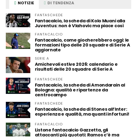
NOTIZIE
DI TENDENZA
FANTASCHEDE
Fantacalcio, la scheda di Kolo Muani alla
Juventus: non è Vlahovic ma piace così
FANTACALCIO
Fantacalcio, come giocherebbero oggi: le
formazioni tipo delle 20 squadre di Serie A
aggiornate
SERIE A
Amichevoli estive 2026: calendario e
risultati delle 20 squadre di Serie A
FANTASCHEDE
Fantacalcio, la scheda di Amondarain al
Bologna: qualità e ripartenze da
centrocampo
FANTASCHEDE
Fantacalcio, la scheda di Stones all’Inter:
esperienza e qualità, ma quanti infortuni!
FANTACALCIO
Listone fantacalcio Gazzetta, gli
attaccanti più quotati: Ramos c’è ma