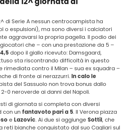
della 12^ giornata di
a 12^ di Serie A nessun centrocampista ha
o espulsioni), ma sono diversi i calciatori
 aggravarsi la propria pagella. Il podio dei
 giocatori che – con una prestazione da 5 –
4,5
dopo il giallo ricevuto: Damsgaard,
ttuso sta riscontrando difficoltà in questo
e rimediata contro il Milan – sua ex squadra –
che di fronte ai nerazzurri.
In calo le
mpista del Sassuolo non trova bonus dallo
2-0 neroverde ai danni del Napoli.
sti di giornata si completa con diversi
nd con un
fantavoto pari a 5
. Il Verona piazza
oso
e
Lazovic
. Ai due si aggiunge
Sottil
, che
a reti bianche conquistato dal suo Cagliari sul