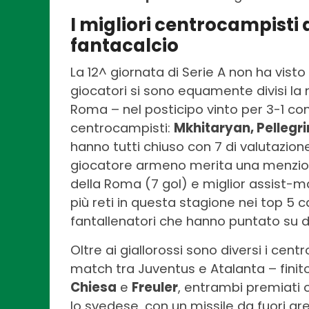
I migliori centrocampisti 
fantacalcio
La 12^ giornata di Serie A non ha vist
giocatori si sono equamente divisi la 
Roma – nel posticipo vinto per 3-1 cont
centrocampisti:
Mkhitaryan, Pellegri
hanno tutti chiuso con 7 di valutazion
giocatore armeno merita una menzion
della Roma (7 gol) e miglior assist-ma
più reti in questa stagione nei top 5 
fantallenatori che hanno puntato su di 
Oltre ai giallorossi sono diversi i cent
match tra Juventus e Atalanta – finito
Chiesa
e
Freuler
, entrambi premiati c
lo svedese, con un missile da fuori ar