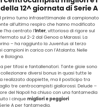
 centrocampisti migliori e i
della 12^ giornata di Serie A
. Il primo turno infrasettimanale di campionato
monte all’ultimo respiro che hanno modificato
e l’ha centrato l’
Inter
, vittoriosa di rigore sul
 fermato sul 2-2 dal Genoa a Marassi. La
rino – ha raggiunto la Juventus al terzo
ei campioni in carica con l’Atalanta. Nelle
 e Bologna.
per tifosi e fantallenatori. Tante gioie sono
collezionare diversi bonus in quasi tutte le
a realizzato doppiette, ma il posticipo tra
glio tre centrocampisti giallorossi. Delude –
tore del Napoli ha chiuso con una fantamedia
guito i cinque
migliori e peggiori
 Serie A per fantamedia.