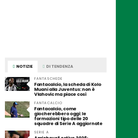
NOTIZIE
DI TENDENZA
FANTASCHEDE
Fantacalcio, la scheda di Kolo
Muani alla Juventus: non è
Vlahovic ma piace così
FANTACALCIO
Fantacalcio, come
giocherebbero oggi: le
formazioni tipo delle 20
squadre di Serie A aggiornate
SERIE A