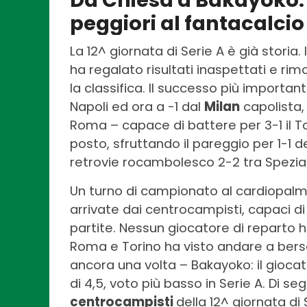
Da Chiesa a Bakayoko: i
peggiori al fantacalcio 
La 12^ giornata di Serie A è già storia
ha regalato risultati inaspettati e ri
la classifica. Il successo più important
Napoli ed ora a -1 dal
Milan
capolista,
Roma – capace di battere per 3-1 il To
posto, sfruttando il pareggio per 1-1 d
retrovie rocambolesco 2-2 tra Spezia
Un turno di campionato al cardiopalma 
arrivate dai centrocampisti, capaci di 
partite. Nessun giocatore di reparto h
Roma e Torino ha visto andare a bersa
ancora una volta – Bakayoko: il gioca
di 4,5, voto più basso in Serie A. Di se
centrocampisti
della 12^ giornata di