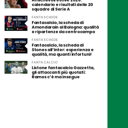
Amichevoli estive 2026:
calendario e risultati delle 20
squadre di Serie A
FANTASCHEDE
Fantacalcio, la scheda di
Amondarain al Bologna: qualità
e ripartenze da centrocampo
FANTASCHEDE
Fantacalcio, la scheda di
Stones all’Inter: esperienza e
qualità, ma quanti infortuni!
FANTACALCIO
Listone fantacalcio Gazzetta,
gli attaccanti più quotati:
Ramos c’è ma insegue