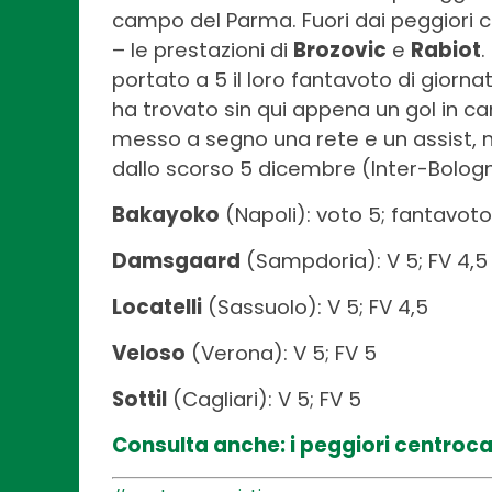
campo del Parma. Fuori dai peggiori 
– le prestazioni di
Brozovic
e
Rabiot
.
portato a 5 il loro fantavoto di giorn
ha trovato sin qui appena un gol in ca
messo a segno una rete e un assist, m
dallo scorso 5 dicembre (Inter-Bologn
Bakayoko
(Napoli): voto 5; fantavoto
Damsgaard
(Sampdoria): V 5; FV 4,5
Locatelli
(Sassuolo): V 5; FV 4,5
Veloso
(Verona): V 5; FV 5
Sottil
(Cagliari): V 5; FV 5
Consulta anche: i peggiori centroca