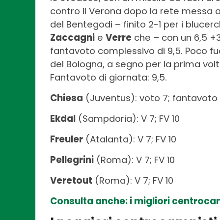
contro il Verona dopo la rete messa a
del Bentegodi – finito 2-1 per i blucer
Zaccagni
e
Verre
che – con un 6,5 +3
fantavoto complessivo di 9,5. Poco fu
del Bologna, a segno per la prima volta
Fantavoto di giornata: 9,5.
Chiesa
(Juventus): voto 7; fantavoto 
Ekdal
(Sampdoria): V 7; FV 10
Freuler
(Atalanta): V 7; FV 10
Pellegrini
(Roma): V 7; FV 10
Veretout
(Roma): V 7; FV 10
Consulta anche: i migliori centrocam