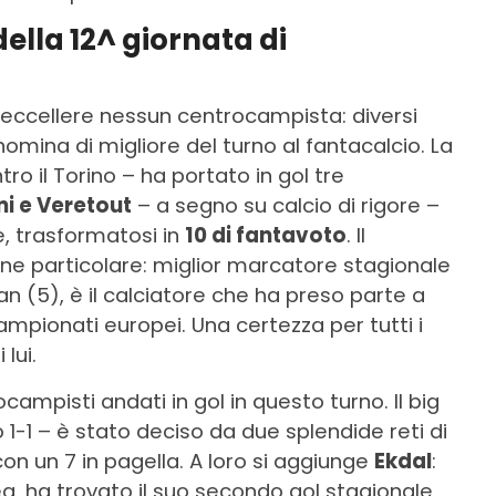
della 12^ giornata di
o eccellere nessun centrocampista: diversi
nomina di migliore del turno al fantacalcio. La
ro il Torino – ha portato in gol tre
ni e Veretout
– a segno su calcio di rigore –
e, trasformatosi in
10 di fantavoto
. Il
e particolare: miglior marcatore stagionale
n (5), è il calciatore che ha preso parte a
campionati europei. Una certezza per tutti i
lui.
rocampisti andati in gol in questo turno. Il big
 1-1 – è stato deciso da due splendide reti di
on un 7 in pagella. A loro si aggiunge
Ekdal
:
ea, ha trovato il suo secondo gol stagionale