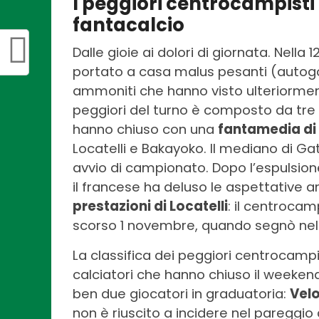
I peggiori centrocampisti 
fantacalcio
Dalle gioie ai dolori di giornata. Nell
portato a casa malus pesanti (autogol 
ammoniti che hanno visto ulteriormente
peggiori del turno è composto da tre
hanno chiuso con una
fantamedia di 
Locatelli e Bakayoko. Il mediano di Ga
avvio di campionato. Dopo l’espulsion
il francese ha deluso le aspettative an
prestazioni di Locatelli
: il centroca
scorso 1 novembre, quando segnò nel 
La classifica dei peggiori centrocampi
calciatori che hanno chiuso il weeke
ben due giocatori in graduatoria:
Vel
non è riuscito a incidere nel pareggio 