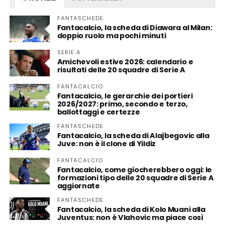
FANTASCHEDE
Fantacalcio, la scheda di Diawara al Milan:
doppio ruolo ma pochi minuti
SERIE A
Amichevoli estive 2026: calendario e
risultati delle 20 squadre di Serie A
FANTACALCIO
Fantacalcio, le gerarchie dei portieri
2026/2027: primo, secondo e terzo,
ballottaggi e certezze
FANTASCHEDE
Fantacalcio, la scheda di Alajbegovic alla
Juve: non è il clone di Yildiz
FANTACALCIO
Fantacalcio, come giocherebbero oggi: le
formazioni tipo delle 20 squadre di Serie A
aggiornate
FANTASCHEDE
Fantacalcio, la scheda di Kolo Muani alla
Juventus: non è Vlahovic ma piace così