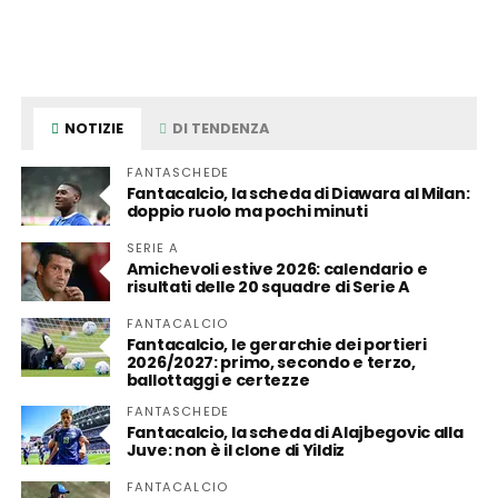
NOTIZIE
DI TENDENZA
FANTASCHEDE
Fantacalcio, la scheda di Diawara al Milan:
doppio ruolo ma pochi minuti
SERIE A
Amichevoli estive 2026: calendario e
risultati delle 20 squadre di Serie A
FANTACALCIO
Fantacalcio, le gerarchie dei portieri
2026/2027: primo, secondo e terzo,
ballottaggi e certezze
FANTASCHEDE
Fantacalcio, la scheda di Alajbegovic alla
Juve: non è il clone di Yildiz
FANTACALCIO