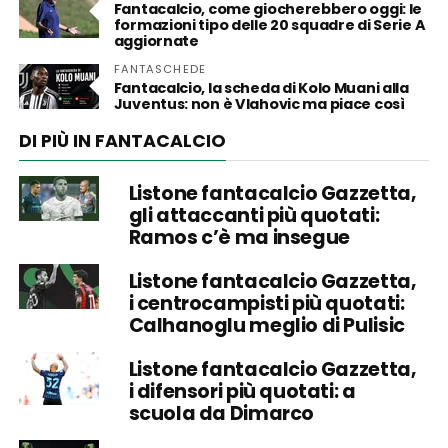
Fantacalcio, come giocherebbero oggi: le
formazioni tipo delle 20 squadre di Serie A
aggiornate
FANTASCHEDE
Fantacalcio, la scheda di Kolo Muani alla
Juventus: non è Vlahovic ma piace così
DI PIÙ IN FANTACALCIO
Listone fantacalcio Gazzetta,
gli attaccanti più quotati:
Ramos c’è ma insegue
Listone fantacalcio Gazzetta,
i centrocampisti più quotati:
Calhanoglu meglio di Pulisic
Listone fantacalcio Gazzetta,
i difensori più quotati: a
scuola da Dimarco