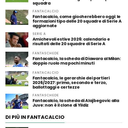
squadra
FANTACALCIO
Fantacalcio, come giocherebbero oggi: le
formazioni tipo delle 20 squadre di Serie A
aggiornate
SERIE A
Amichevoli estive 2026: calendario e
risultati delle 20 squadre di Serie A
FANTASCHEDE
Fantacalcio, la scheda di Diawara al Milan:
doppio ruolo ma pochi minuti
FANTACALCIO
Fantacalcio, le gerarchie dei portieri
2026/2027: primo, secondo e terzo,
ballottaggi e certezze
FANTASCHEDE
Fantacalcio, la scheda di Alajbegovic alla
Juve: non è il clone di Yildiz
DI PIÙ IN FANTACALCIO