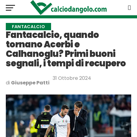
FANTACALCIO
Fantacalcio, quando
tornano Acerbi e
Calhanoglu? Primi buoni
segnali, i tempi di recupero
31 Ottobre 2024
di
Giuseppe Patti