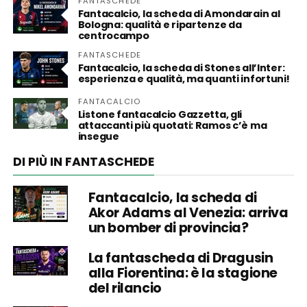
FANTASCHEDE
Fantacalcio, la scheda di Amondarain al
Bologna: qualità e ripartenze da
centrocampo
FANTASCHEDE
Fantacalcio, la scheda di Stones all’Inter:
esperienza e qualità, ma quanti infortuni!
FANTACALCIO
Listone fantacalcio Gazzetta, gli
attaccanti più quotati: Ramos c’è ma
insegue
DI PIÙ IN FANTASCHEDE
Fantacalcio, la scheda di
Akor Adams al Venezia: arriva
un bomber di provincia?
La fantascheda di Dragusin
alla Fiorentina: è la stagione
del rilancio