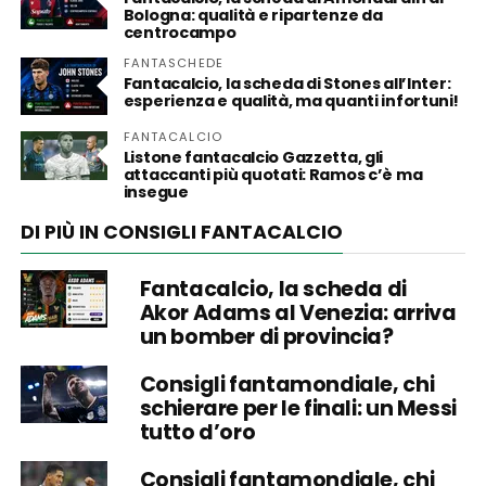
Bologna: qualità e ripartenze da
centrocampo
FANTASCHEDE
Fantacalcio, la scheda di Stones all’Inter:
esperienza e qualità, ma quanti infortuni!
FANTACALCIO
Listone fantacalcio Gazzetta, gli
attaccanti più quotati: Ramos c’è ma
insegue
DI PIÙ IN CONSIGLI FANTACALCIO
Fantacalcio, la scheda di
Akor Adams al Venezia: arriva
un bomber di provincia?
Consigli fantamondiale, chi
schierare per le finali: un Messi
tutto d’oro
Consigli fantamondiale, chi