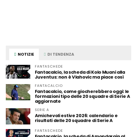
NOTIZIE
DI TENDENZA
FANTASCHEDE
Fantacalcio, la scheda di Kolo Muani alla
Juventus: non è Vlahovic ma piace così
FANTACALCIO
Fantacalcio, come giocherebbero oggi: le
formazioni tipo delle 20 squadre di Serie A
aggiornate
SERIE A
Amichevoli estive 2026: calendario e
risultati delle 20 squadre di Serie A
FANTASCHEDE
Fantacalcio, la scheda di Amondarain al