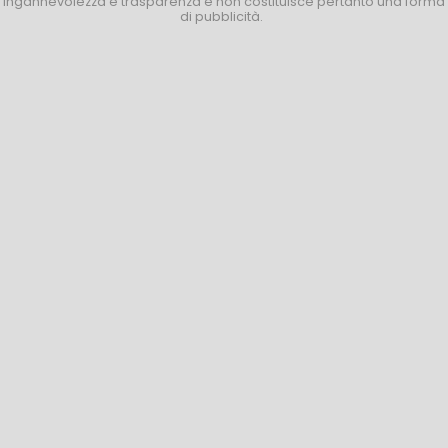
ingannevolezza e trasparenza e non costituisce pertanto una forma
di pubblicità.