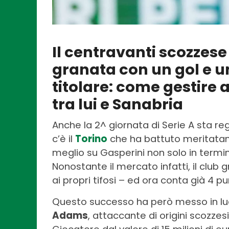
Il centravanti scozzese 
granata con un gol e un
titolare: come gestire a
tra lui e Sanabria
Anche la 2^ giornata di Serie A sta r
c’è il
Torino
che ha battuto meritat
meglio su Gasperini non solo in termini
Nonostante il mercato infatti, il club 
ai propri tifosi – ed ora conta già 4 p
Questo successo ha però messo in luce
Adams
, attaccante di origini scozze