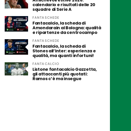
Amichevoli estive 2026:
calendario e risultati delle 20
squadre di Serie A
FANTASCHEDE
Fantacalcio, la scheda di
Amondarain al Bologna: qualità
e ripartenze da centrocampo
FANTASCHEDE
Fantacalcio, la scheda di
Stones all’Inter: esperienza e
qualità, ma quanti infortuni!
FANTACALCIO
Listone fantacalcio Gazzetta,
gli attaccanti più quotati:
Ramos c’è ma insegue