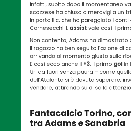
infatti, subito dopo il momentaneo va
scozzese ha chiuso a meraviglia un tr
in porta Ilic, che ha pareggiato i cont
Carnesecchi. L’
assist
vale così il pri
Non contento, Adams ha dimostrato anc
il ragazzo ha ben seguito l’azione di 
arrivando al momento giusto sulla riba
E così ecco anche il
+3
, il primo
gol
in 
tiri da fuori senza paura – come quello
dell’Atalanta si è dovuto superare; i
vendere, attirando su di sé le attenzioni
Fantacalcio Torino, com
tra Adams e Sanabria