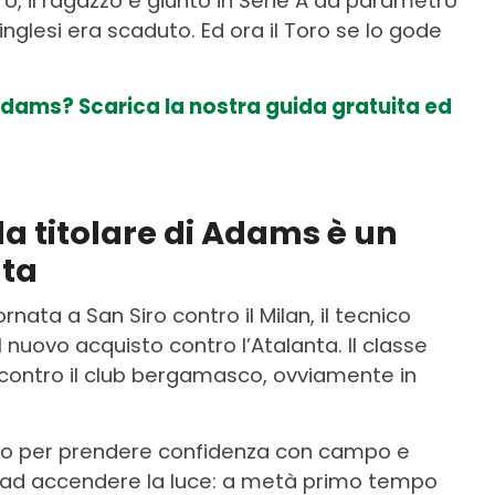
uro, il ragazzo è giunto in Serie A da parametro
 inglesi era scaduto. Ed ora il Toro se lo gode
 Adams? Scarica la nostra guida gratuita ed
da titolare di Adams è un
nta
rnata a San Siro contro il Milan, il tecnico
 nuovo acquisto contro l’Atalanta. Il classe
contro il club bergamasco, ovviamente in
.
o per prendere confidenza con campo e
 ad accendere la luce: a metà primo tempo