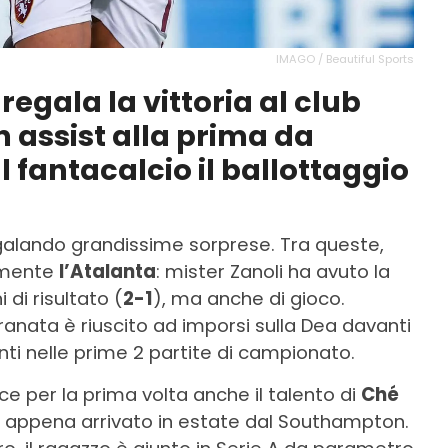
IMAGO / Beautiful Sports
regala la vittoria al club
 assist alla prima da
l fantacalcio il ballottaggio
egalando grandissime sorprese. Tra queste,
amente
l’Atalanta
: mister Zanoli ha avuto la
 di risultato (
2-1
), ma anche di gioco.
granata è riuscito ad imporsi sulla Dea davanti
unti nelle prime 2 partite di campionato.
 per la prima volta anche il talento di
Ché
si appena arrivato in estate dal Southampton.