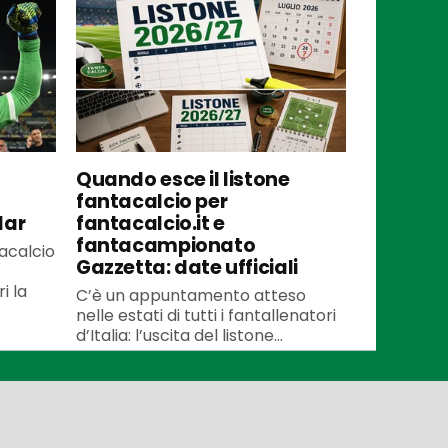
Quando esce il listone
fantacalcio per
lar
fantacalcio.it e
fantacampionato
tacalcio
Gazzetta: date ufficiali
i la
C’è un appuntamento atteso
nelle estati di tutti i fantallenatori
d’Italia: l’uscita del listone...