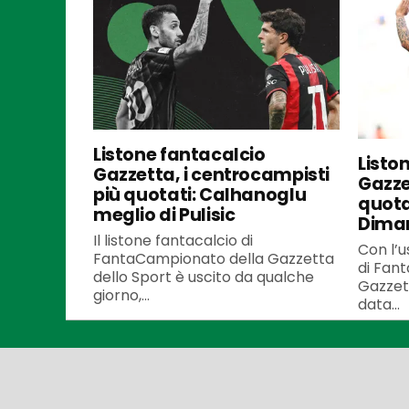
Listone fantacalcio
Listo
Gazzetta, i centrocampisti
Gazzet
più quotati: Calhanoglu
quota
meglio di Pulisic
Dima
Il listone fantacalcio di
Con l’u
FantaCampionato della Gazzetta
di Fan
dello Sport è uscito da qualche
Gazzett
giorno,...
data...