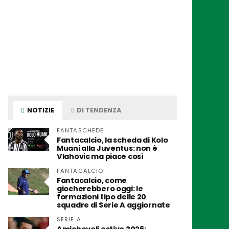
NOTIZIE
DI TENDENZA
FANTASCHEDE
Fantacalcio, la scheda di Kolo
Muani alla Juventus: non è
Vlahovic ma piace così
FANTACALCIO
Fantacalcio, come
giocherebbero oggi: le
formazioni tipo delle 20
squadre di Serie A aggiornate
SERIE A