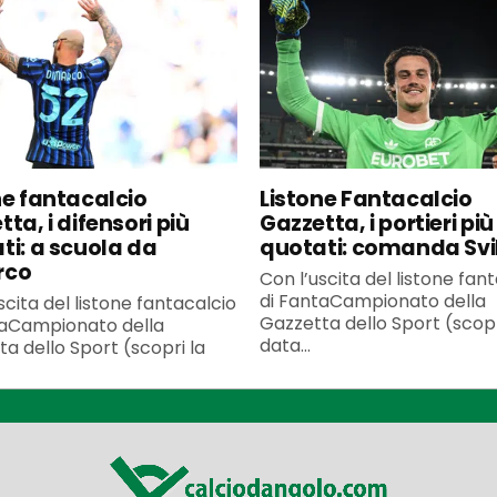
ne fantacalcio
Listone Fantacalcio
ta, i difensori più
Gazzetta, i portieri più
ti: a scuola da
quotati: comanda Svi
rco
Con l’uscita del listone fan
di FantaCampionato della
scita del listone fantacalcio
Gazzetta dello Sport (scopr
taCampionato della
data...
a dello Sport (scopri la