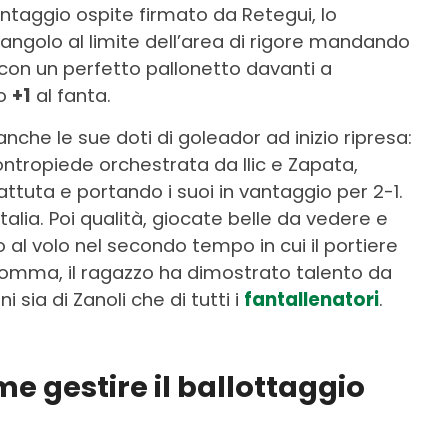
ntaggio ospite firmato da Retegui, lo
iangolo al limite dell’area di rigore mandando
i con un perfetto pallonetto davanti a
mo
+1
al fanta.
he le sue doti di goleador ad inizio ripresa:
contropiede orchestrata da Ilic e Zapata,
ttuta e portando i suoi in vantaggio per 2-1.
Italia. Poi qualità, giocate belle da vedere e
 al volo nel secondo tempo in cui il portiere
nsomma, il ragazzo ha dimostrato talento da
 sia di Zanoli che di tutti i
fantallenatori
.
e gestire il ballottaggio