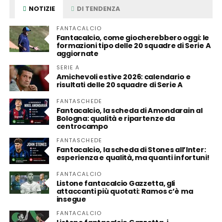
NOTIZIE
DI TENDENZA
FANTACALCIO
Fantacalcio, come giocherebbero oggi: le
formazioni tipo delle 20 squadre di Serie A
aggiornate
SERIE A
Amichevoli estive 2026: calendario e
risultati delle 20 squadre di Serie A
FANTASCHEDE
Fantacalcio, la scheda di Amondarain al
Bologna: qualità e ripartenze da
centrocampo
FANTASCHEDE
Fantacalcio, la scheda di Stones all’Inter:
esperienza e qualità, ma quanti infortuni!
FANTACALCIO
Listone fantacalcio Gazzetta, gli
attaccanti più quotati: Ramos c’è ma
insegue
FANTACALCIO