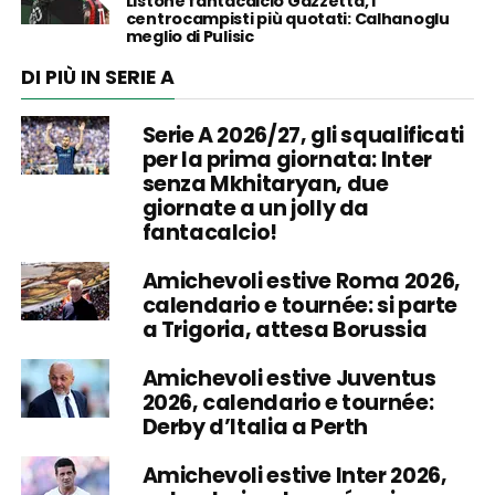
Listone fantacalcio Gazzetta, i
centrocampisti più quotati: Calhanoglu
meglio di Pulisic
DI PIÙ IN SERIE A
Serie A 2026/27, gli squalificati
per la prima giornata: Inter
senza Mkhitaryan, due
giornate a un jolly da
fantacalcio!
Amichevoli estive Roma 2026,
calendario e tournée: si parte
a Trigoria, attesa Borussia
Amichevoli estive Juventus
2026, calendario e tournée:
Derby d’Italia a Perth
Amichevoli estive Inter 2026,