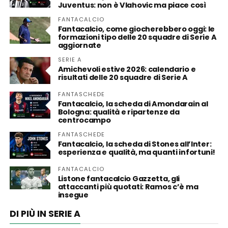
Juventus: non è Vlahovic ma piace così
FANTACALCIO
Fantacalcio, come giocherebbero oggi: le
formazioni tipo delle 20 squadre di Serie A
aggiornate
SERIE A
Amichevoli estive 2026: calendario e
risultati delle 20 squadre di Serie A
FANTASCHEDE
Fantacalcio, la scheda di Amondarain al
Bologna: qualità e ripartenze da
centrocampo
FANTASCHEDE
Fantacalcio, la scheda di Stones all’Inter:
esperienza e qualità, ma quanti infortuni!
FANTACALCIO
Listone fantacalcio Gazzetta, gli
attaccanti più quotati: Ramos c’è ma
insegue
DI PIÙ IN SERIE A