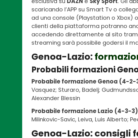
esclusiva su
DAZN
e
Sky Sport
. Gli a
scaricando l’APP su Smart Tv o collega
ad una console (Playstation o Xbox) o 
clienti della piattaforma potranno anc
accedendo direttamente al sito trami
streaming sarà possibile godersi il m
Genoa-Lazio:
formazio
Probabili formazioni Gen
Probabile formazione Genoa (4-2-3
Vasquez; Sturaro, Badelj; Gudmundsso
Alexander Blessin
Probabile formazione Lazio (4-3-3)
Milinkovic-Savic, Leiva, Luis Alberto; 
Genoa-Lazio: consigli 