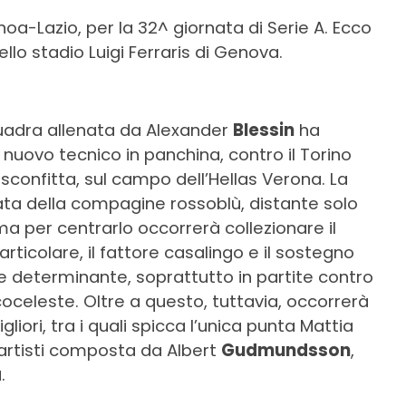
oa-Lazio, per la 32^ giornata di Serie A. Ecco
llo stadio Luigi Ferraris di Genova.
squadra allenata da Alexander
Blessin
ha
l nuovo tecnico in panchina, contro il Torino
sconfitta, sul campo dell’Hellas Verona. La
ata della compagine rossoblù, distante solo
a per centrarlo occorrerà collezionare il
articolare, il fattore casalingo e il sostegno
re determinante, soprattutto in partite contro
celeste. Oltre a questo, tuttavia, occorrerà
gliori, tra i quali spicca l’unica punta Mattia
quartisti composta da Albert
Gudmundsson
,
a
.