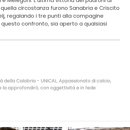
e Melegoni. L’ultima vittoria dei padroni di
in quella circostanza furono Sanabria e Criscito
elj, regalando i tre punti alla compagine
questo confronto, sia aperto a qualsiasi
à della Calabria - UNICAL. Appassionato di calcio,
 la approfondirò, con oggettività e in fede