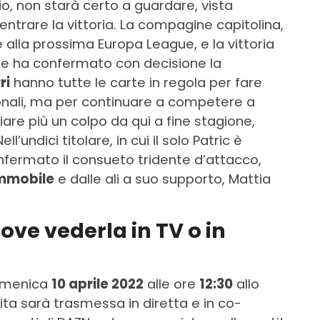
o, non starà certo a guardare, vista
entrare la vittoria. La compagine capitolina,
re alla prossima Europa League, e la vittoria
 ne ha confermato con decisione la
ri
hanno tutte le carte in regola per fare
zionali, ma per continuare a competere a
iare più un colpo da qui a fine stagione,
l’undici titolare, in cui il solo Patric è
confermato il consueto tridente d’attacco,
mmobile
e dalle ali a suo supporto, Mattia
ove vederla in TV o in
domenica
10 aprile 2022
alle ore
12:30
allo
tita sarà trasmessa in diretta e in co-