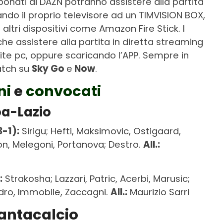
bbonati di DAZN potranno assistere alla partita
ndo il proprio televisore ad un TIMVISION BOX,
altri dispositivi come Amazon Fire Stick. I
he assistere alla partita in diretta streaming
te pc, oppure scaricando l’APP. Sempre in
atch su
Sky Go
e
Now
.
ni
e
convocati
oa-Lazio
-1):
Sirigu; Hefti, Maksimovic, Ostigaard,
n, Melegoni, Portanova; Destro.
All.:
:
Strakosha; Lazzari, Patric, Acerbi, Marusic;
Pedro, Immobile, Zaccagni.
All.:
Maurizio Sarri
fantacalcio