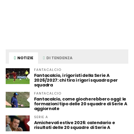
NOTIZIE
DI TENDENZA
FANTACALCIO
Fantacalcio, i rigoristi della Serie A
2026/2027: chi tira i rigori squadra per
squadra
FANTACALCIO
Fantacalcio, come giocherebbero oggi: le
formazioni tipo delle 20 squadre di Serie A
aggiornate
SERIE A
Amichevoli estive 2026: calendario e
risultati delle 20 squadre di Serie A