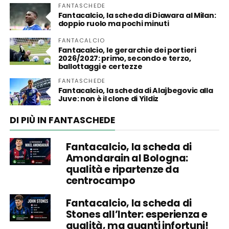
FANTASCHEDE
Fantacalcio, la scheda di Diawara al Milan:
doppio ruolo ma pochi minuti
FANTACALCIO
Fantacalcio, le gerarchie dei portieri
2026/2027: primo, secondo e terzo,
ballottaggi e certezze
FANTASCHEDE
Fantacalcio, la scheda di Alajbegovic alla
Juve: non è il clone di Yildiz
DI PIÙ IN FANTASCHEDE
Fantacalcio, la scheda di
Amondarain al Bologna:
qualità e ripartenze da
centrocampo
Fantacalcio, la scheda di
Stones all’Inter: esperienza e
qualità, ma quanti infortuni!