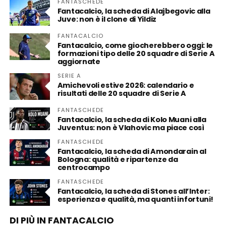
FANTASCHEDE
Fantacalcio, la scheda di Alajbegovic alla
Juve: non è il clone di Yildiz
FANTACALCIO
Fantacalcio, come giocherebbero oggi: le
formazioni tipo delle 20 squadre di Serie A
aggiornate
SERIE A
Amichevoli estive 2026: calendario e
risultati delle 20 squadre di Serie A
FANTASCHEDE
Fantacalcio, la scheda di Kolo Muani alla
Juventus: non è Vlahovic ma piace così
FANTASCHEDE
Fantacalcio, la scheda di Amondarain al
Bologna: qualità e ripartenze da
centrocampo
FANTASCHEDE
Fantacalcio, la scheda di Stones all’Inter:
esperienza e qualità, ma quanti infortuni!
DI PIÙ IN FANTACALCIO