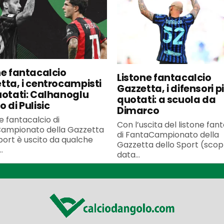
ne fantacalcio
Listone fantacalcio
tta, i centrocampisti
Gazzetta, i difensori p
uotati: Calhanoglu
quotati: a scuola da
 di Pulisic
Dimarco
ne fantacalcio di
Con l’uscita del listone fan
ampionato della Gazzetta
di FantaCampionato della
port è uscito da qualche
Gazzetta dello Sport (scopr
.
data...