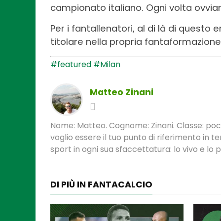
campionato italiano. Ogni volta ovvia
Per i fantallenatori, al di là di quest
titolare nella propria fantaformazione
#featured
#Milan
Matteo Zinani
Nome: Matteo. Cognome: Zinani. Classe: poca
voglio essere il tuo punto di riferimento in 
sport in ogni sua sfaccettatura: lo vivo e lo
DI PIÙ IN FANTACALCIO