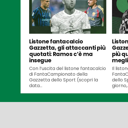
Listone fantacalcio
Listo
Gazzetta, gli attaccanti più
Gazze
quotati: Ramos c’è ma
più q
insegue
meglio
Con l’uscita del listone fantacalcio
Il listo
di FantaCampionato della
FantaC
Gazzetta dello Sport (scopri la
dello S
data...
giorno,..