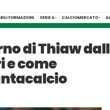
BILI FORMAZIONI
SERIE A
CALCIOMERCATO
A
orno di Thiaw dal
i e come
fantacalcio