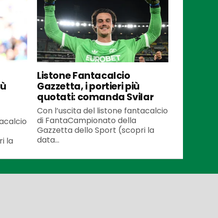
Listone Fantacalcio
iù
Gazzetta, i portieri più
quotati: comanda Svilar
Con l’uscita del listone fantacalcio
di FantaCampionato della
tacalcio
Gazzetta dello Sport (scopri la
data...
i la