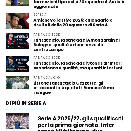
formazioni tipo delle 20 squadre di Serie A
aggiornate
SERIE A
Amichevoli estive 2026: calendario e
risultati delle 20 squadre di Serie A
FANTASCHEDE
Fantacalcio, la scheda di Amondarain al
Bologna: qualità e ripartenze da
centrocampo
FANTASCHEDE
Fantacalcio, la scheda di Stones all’Inter:
esperienza e qualità, ma quanti infortuni!
FANTACALCIO
Listone fantacalcio Gazzetta, gli
attaccanti più quotati: Ramos c’è ma
insegue
DI PIÙ IN SERIE A
Serie A 2026/27, gli squalificati
per la prima giornata: Inter