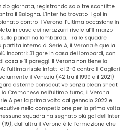
izio giornata, registrando solo tre sconfitte
ntro il Bologna. L’Inter ha trovato il gol in
pionato contro il Verona. l’ultima occasione in
lata in casa dei nerazzurri risale al’11 marzo
 sulla panchina lombarda. Tra le squadre
partita interna di Serie A, il Verona è quella
iù incontri: 31 gare in casa dei lombardi, con
i casa e 11 pareggi. Il Verona non tiene la
: l’ultima risale infatti al 2-0 contro il Cagliari
 solamente il Venezia (42 tra il 1999 e il 2021)
di gare esterne consecutive senza clean sheet
 la Cremonese nell’ultimo turno, il Verona
erie A per la prima volta dal gennaio 2022 e
secutive nella competizione per la prima volta
nessuna squadra ha segnato più gol dell’Inter
19), dall’altra il Verona è la formazione che