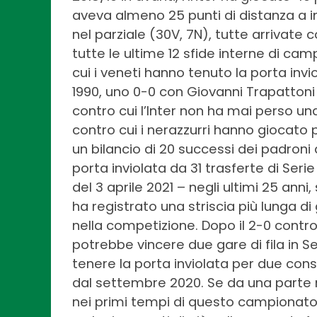
aveva almeno 25 punti di distanza a in
nel parziale (30V, 7N), tutte arrivate co
tutte le ultime 12 sfide interne di cam
cui i veneti hanno tenuto la porta invio
1990, uno 0-0 con Giovanni Trapattoni
contro cui l’Inter non ha mai perso una 
contro cui i nerazzurri hanno giocato p
un bilancio di 20 successi dei padroni d
porta inviolata da 31 trasferte di Serie A
del 3 aprile 2021 – negli ultimi 25 anni,
ha registrato una striscia più lunga 
nella competizione. Dopo il 2-0 contro
potrebbe vincere due gare di fila in S
tenere la porta inviolata per due con
dal settembre 2020. Se da una parte 
nei primi tempi di questo campionato (