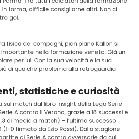
l Parma. Tra tutti i calciatori della formazione
 forma, difficile consigliarne altri. Non ci
ro gol.
 fisica dei compagni, pian piano Kallon si
ù importante nella formazione veneta. Già un
lare per lui. Con la sua velocità e la sua
iù di qualche problema alla retroguardia
ti, statistiche e curiosità
 sul match dal libro insight della Lega Serie
Serie A contro il Verona, grazie a 18 successi e
 2.3 di media a match) – l’ultimo successo
92 (1-0 firmato da Ezio Rossi). Dalla stagione
 partite di Serie A contro avversarie da cui