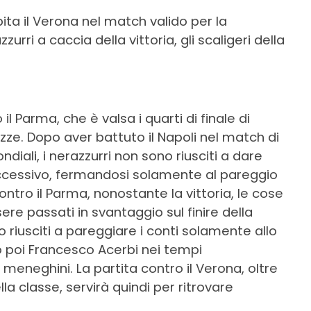
spita il Verona nel match valido per la
zurri a caccia della vittoria, gli scaligeri della
il Parma, che è valsa i quarti di finale di
tezze. Dopo aver battuto il Napoli nel match di
diali, i nerazzurri non sono riusciti a dare
successivo, fermandosi solamente al pareggio
ntro il Parma, nonostante la vittoria, le cose
e passati in svantaggio sul finire della
no riusciti a pareggiare i conti solamente allo
o poi Francesco Acerbi nei tempi
 meneghini. La partita contro il Verona, oltre
la classe, servirà quindi per ritrovare