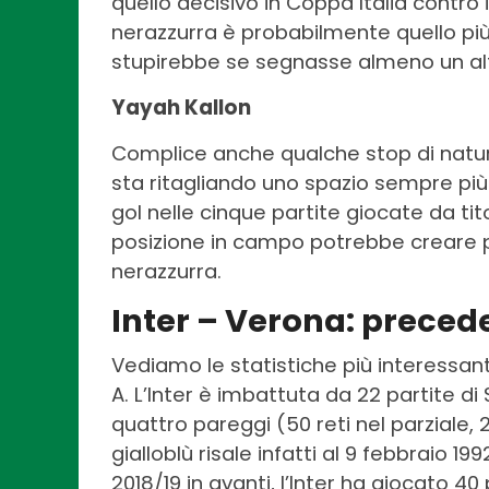
quello decisivo in Coppa Italia contro i
nerazzurra è probabilmente quello più in
stupirebbe se segnasse almeno un alt
Yayah Kallon
Complice anche qualche stop di natura
sta ritagliando uno spazio sempre pi
gol nelle cinque partite giocate da tito
posizione in campo potrebbe creare p
nerazzurra.
Inter – Verona: preceden
Vediamo le statistiche più interessanti
A. L’Inter è imbattuta da 22 partite di 
quattro pareggi (50 reti nel parziale,
gialloblù risale infatti al 9 febbraio 19
2018/19 in avanti, l’Inter ha giocato 40