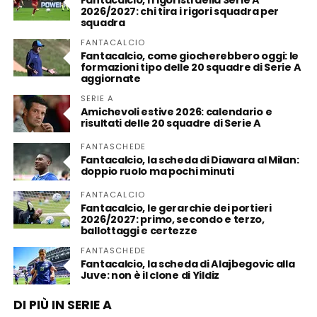
Fantacalcio, i rigoristi della Serie A
2026/2027: chi tira i rigori squadra per
squadra
FANTACALCIO
Fantacalcio, come giocherebbero oggi: le
formazioni tipo delle 20 squadre di Serie A
aggiornate
SERIE A
Amichevoli estive 2026: calendario e
risultati delle 20 squadre di Serie A
FANTASCHEDE
Fantacalcio, la scheda di Diawara al Milan:
doppio ruolo ma pochi minuti
FANTACALCIO
Fantacalcio, le gerarchie dei portieri
2026/2027: primo, secondo e terzo,
ballottaggi e certezze
FANTASCHEDE
Fantacalcio, la scheda di Alajbegovic alla
Juve: non è il clone di Yildiz
DI PIÙ IN SERIE A