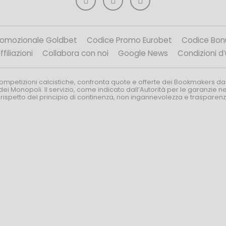
romozionale Goldbet
Codice Promo Eurobet
Codice Bon
filiazioni
Collabora con noi
Google News
Condizioni d
competizioni calcistiche, confronta quote e offerte dei Bookmakers da
dei Monopoli. Il servizio, come indicato dall’Autorità per le garanzie 
l rispetto del principio di continenza, non ingannevolezza e trasparen