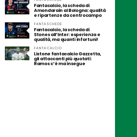
Fantacalcio, la scheda di
Amondarain al Bologna: qualità
e ripartenze da centrocampo
FANTASCHEDE
Fantacalcio, la scheda di
Stones all’Inter: esperienza e
qualità, ma quanti infortuni!
FANTACALCIO
Listone fantacalcio Gazzetta,
gli attaccanti più quotati:
Ramos c’è ma insegue