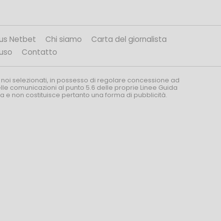
us Netbet
Chi siamo
Carta del giornalista
’uso
Contatto
 noi selezionati, in possesso di regolare concessione ad
nelle comunicazioni al punto 5.6 delle proprie Linee Guida
za e non costituisce pertanto una forma di pubblicità.