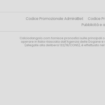
Codice Promozionale AdmiralBet
Codice P
Pubblicità e af
Calciodangolo.com fornisce pronostici sulle principali 
operare in Italia rilasciata dall’Agenzia delle Dogane e 
(allegate alla delibera 132/19/CONS), è effettuato ne