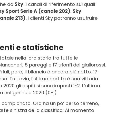
che da
Sky
. I canali di riferimento sui quali
ky Sport Serie A (canale 202), Sky
anale 213).
I clienti Sky potranno usufruire
nti e statistiche
otale nella loro storia fra tutte le
anconeri, 5 pareggi e 17 trionfi dei giallorossi.
uli, però, il bilancio è ancora più netto: 17
sa. Tuttavia, l’ultima partita è una vittoria
o 2020 gli ospiti si sono imposti 1-2. L’ultima
ta nel gennaio 2020 (0-1).
l campionato. Ora ha un po’ perso terreno,
arte sinistra della classifica. Al momento