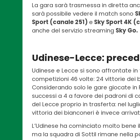
La gara sarà trasmessa in diretta an
sarà possibile vedere il match sono
S
Sport (canale 251)
e
Sky Sport 4K (c
anche del servizio streaming
Sky Go.
Udinese-Lecce: precede
Udinese e Lecce si sono affrontate in t
competizioni 46 volte: 24 vittorie dei bi
Considerando solo le gare giocate in Fri
successi a 4 a favore dei padroni di ca
del Lecce proprio in trasferta: nel lugli
vittoria dei bianconeri è invece arriva
L’Udinese ha cominciato molto bene i
ma la squadra di Sottil rimane nella p