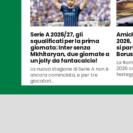
Serie A 2026/27, gli
Amich
squalificati per la prima
2026,
giornata: Inter senza
si par
Mkhitaryan, due giornate a
Borus
un jolly da fantacalcio!
La Roma
2026 co
La nuova stagione di Serie A non è
festegg
ancora cominciata, e per tre
giocatori...