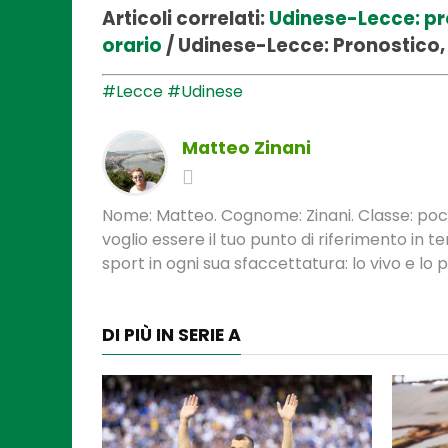
Articoli correlati:
Udinese-Lecce: pro
orario
/
Udinese-Lecce: Pronostico, 
#Lecce
#Udinese
Matteo Zinani
Nome: Matteo. Cognome: Zinani. Classe: poca
voglio essere il tuo punto di riferimento in 
sport in ogni sua sfaccettatura: lo vivo e lo
DI PIÙ IN SERIE A