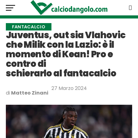
FANTACALCIO
Juventus, out sia Vlahovic
che Milik con la Lazio: è il
momento di Kean! Pro e
contro di
schierarlo al fantacalcio
27 Marzo 2024
di
Matteo Zinani