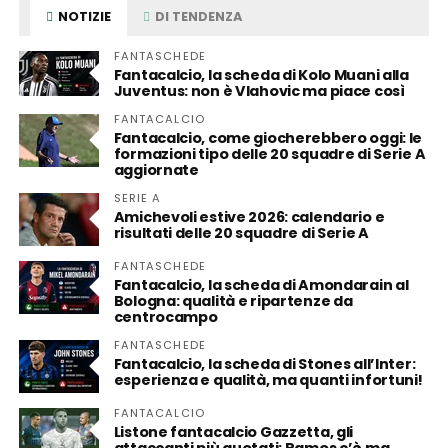
NOTIZIE
DI TENDENZA
FANTASCHEDE
Fantacalcio, la scheda di Kolo Muani alla
Juventus: non è Vlahovic ma piace così
FANTACALCIO
Fantacalcio, come giocherebbero oggi: le
formazioni tipo delle 20 squadre di Serie A
aggiornate
SERIE A
Amichevoli estive 2026: calendario e
risultati delle 20 squadre di Serie A
FANTASCHEDE
Fantacalcio, la scheda di Amondarain al
Bologna: qualità e ripartenze da
centrocampo
FANTASCHEDE
Fantacalcio, la scheda di Stones all’Inter:
esperienza e qualità, ma quanti infortuni!
FANTACALCIO
Listone fantacalcio Gazzetta, gli
attaccanti più quotati: Ramos c’è ma