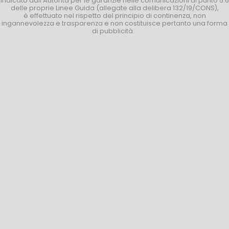
indicato dall’Autorità per le garanzie nelle comunicazioni al punto 5.6
delle proprie Linee Guida (allegate alla delibera 132/19/CONS),
è effettuato nel rispetto del principio di continenza, non
ingannevolezza e trasparenza e non costituisce pertanto una forma
di pubblicità.