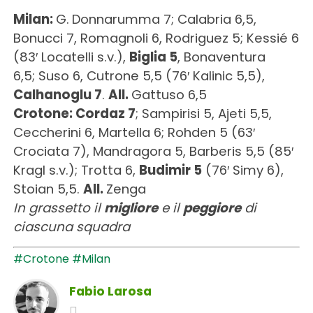
Milan:
G.
Donnarumma 7; Calabria 6,5,
Bonucci 7, Romagnoli 6, Rodriguez 5; Kessié 6
(83′ Locatelli s.v.),
Biglia 5
, Bonaventura
6,5; Suso 6, Cutrone 5,5 (76′ Kalinic 5,5),
Calhanoglu 7
.
All.
Gattuso 6,5
Crotone: Cordaz 7
; Sampirisi 5, Ajeti 5,5,
Ceccherini 6, Martella 6; Rohden 5 (63′
Crociata 7), Mandragora 5, Barberis 5,5 (85′
Kragl s.v.); Trotta 6,
Budimir 5
(76′ Simy 6),
Stoian 5,5.
All.
Zenga
In grassetto il
migliore
e il
peggiore
di
ciascuna squadra
#Crotone
#Milan
Fabio Larosa