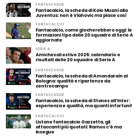
FANTASCHEDE
Fantacalcio, la scheda di Kolo Muani alla
Juventus: non è Vlahovic ma piace così
FANTACALCIO
Fantacalcio, come giocherebbero oggi: le
formazioni tipo delle 20 squadre di Serie A
aggiornate
SERIE A
Amichevoli estive 2026: calendario e
risultati delle 20 squadre di Serie A
FANTASCHEDE
Fantacalcio, la scheda di Amondarain al
Bologna: qualità e ripartenze da
centrocampo
FANTASCHEDE
Fantacalcio, la scheda di Stones all’Inter:
esperienza e qualità, ma quanti infortuni!
FANTACALCIO
Listone fantacalcio Gazzetta, gli
attaccanti più quotati: Ramos c’è ma
insegue