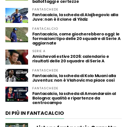
ballottaggi e certezze
FANTASCHEDE
Fantacalcio, la scheda di Alajbegovic alla
Juve: non è il clone di Yildiz
FANTACALCIO
Fantacalcio, come giocherebbero oggi: le
formazioni tipo delle 20 squadre di Serie A
aggiornate
SERIE A
Amichevoli estive 2026: calendario e
risultati delle 20 squadre di Serie A
FANTASCHEDE
Fantacalcio, la scheda di Kolo Muani alla
Juventus: non è Vlahovic ma piace così
FANTASCHEDE
Fantacalcio, la scheda di Amondarain al
Bologna: qualità e ripartenze da
centrocampo
DI PIÙ IN FANTACALCIO