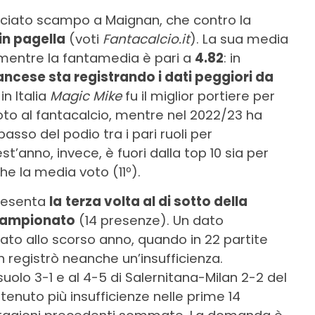
asciato scampo a Maignan, che contro la
in pagella
(voti
Fantacalcio.it
). La sua media
 mentre la fantamedia è pari a
4.82
: in
francese sta registrando i dati peggiori da
in Italia
Magic Mike
fu il miglior portiere per
to al fantacalcio, mentre nel 2022/23 ha
asso del podio tra i pari ruoli per
’anno, invece, è fuori dalla top 10 sia per
e la media voto (11º).
ppresenta
la
terza volta al di sotto della
 campionato
(14 presenze). Un dato
to allo scorso anno, quando in 22 partite
 registrò neanche un’insufficienza.
uolo 3-1 e al 4-5 di Salernitana-Milan 2-2 del
tenuto più insufficienze nelle prime 14