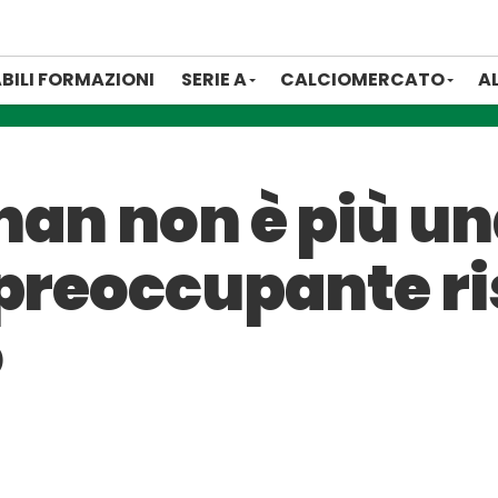
BILI FORMAZIONI
SERIE A
CALCIOMERCATO
A
nan non è più un
preoccupante ri
o