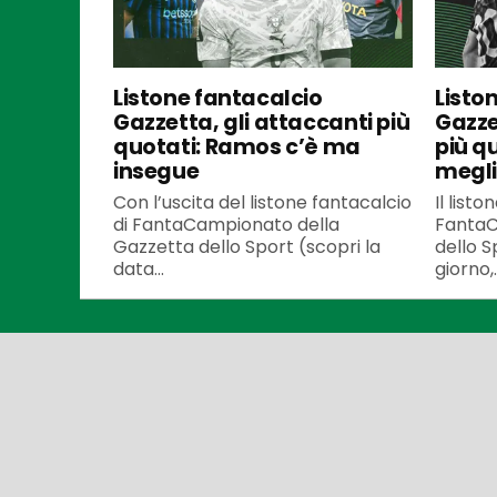
Listone fantacalcio
Listo
Gazzetta, gli attaccanti più
Gazze
quotati: Ramos c’è ma
più q
insegue
meglio
Con l’uscita del listone fantacalcio
Il listo
di FantaCampionato della
FantaC
Gazzetta dello Sport (scopri la
dello S
data...
giorno,..