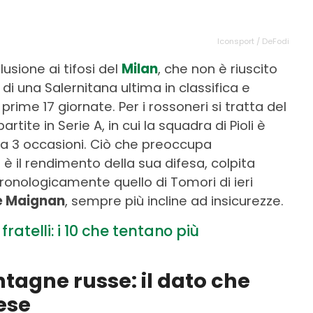
Iconsport / DeFodi
lusione ai tifosi del
Milan
, che non è riuscito
di una Salernitana ultima in classifica e
prime 17 giornate. Per i rossoneri si tratta del
rtite in Serie A, in cui la squadra di Pioli è
ena 3 occasioni. Ciò che preoccupa
 il rendimento della sua difesa, colpita
ronologicamente quello di Tomori di ieri
e Maignan
, sempre più incline ad insicurezze.
fratelli: i 10 che tentano più
agne russe: il dato che
cese