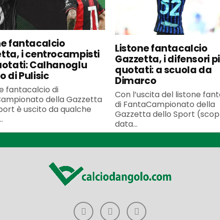
ne fantacalcio
Listone fantacalcio
tta, i centrocampisti
Gazzetta, i difensori p
uotati: Calhanoglu
quotati: a scuola da
 di Pulisic
Dimarco
ne fantacalcio di
Con l’uscita del listone fan
ampionato della Gazzetta
di FantaCampionato della
port è uscito da qualche
Gazzetta dello Sport (scopr
.
data...