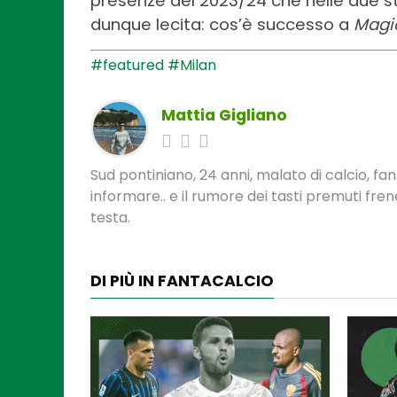
presenze del 2023/24 che nelle due 
dunque lecita: cos’è successo a
Magi
#featured
#Milan
Mattia Gigliano
Sud pontiniano, 24 anni, malato di calcio, f
informare.. e il rumore dei tasti premuti fre
testa.
DI PIÙ IN FANTACALCIO