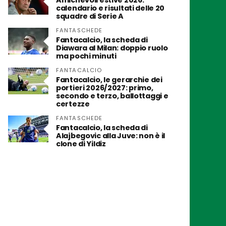
Amichevoli estive 2026:
calendario e risultati delle 20
squadre di Serie A
FANTASCHEDE
Fantacalcio, la scheda di
Diawara al Milan: doppio ruolo
ma pochi minuti
FANTACALCIO
Fantacalcio, le gerarchie dei
portieri 2026/2027: primo,
secondo e terzo, ballottaggi e
certezze
FANTASCHEDE
Fantacalcio, la scheda di
Alajbegovic alla Juve: non è il
clone di Yildiz