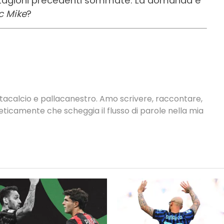
stagioni precedenti sommate. La domanda è
c Mike
?
antacalcio e pallacanestro. Amo scrivere, raccontare,
neticamente che scheggia il flusso di parole nella mia