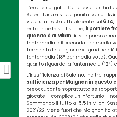
L’errore sul gol di Candreva non ha l
Salernitana è stato punito con un
5.5
voto si attesta attualmente sul
6.14
,
entrambe le statistiche,
il portiere 
quando è al Milan
. Al suo primo anno 
fantamedia e il secondo per media vo
terminato la stagione sul gradino più b
fantamedia (13º per media voto). Quest
quanto riguarda la fantamedia (12º) ch
L’insufficienza di Salerno, inoltre, ra
sufficienza per Maignan in questo
preoccupante soprattutto se rapporta
giocate – complice un infortunio – non
Sommando il tutto al 5.5 in Milan-Sass
2021/22, viene fuori che Maignan ha ot