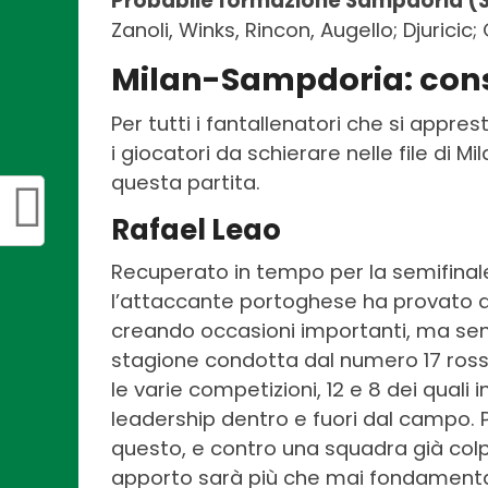
Probabile formazione Sampdoria (
Zanoli, Winks, Rincon, Augello; Djuricic
Milan-Sampdoria: cons
Per tutti i fantallenatori che si appr
i giocatori da schierare nelle file di 
questa partita.
Rafael Leao
Recuperato in tempo per la semifinal
l’attaccante portoghese ha provato a r
creando occasioni importanti, ma senza
stagione condotta dal numero 17 rosson
le varie competizioni, 12 e 8 dei qual
leadership dentro e fuori dal campo.
questo, e contro una squadra già colpi
apporto sarà più che mai fondamenta