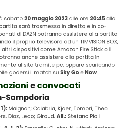
rà sabato
20 maggio 2023
alle ore
20:45
allo
partita sarà trasmessa in diretta e in co-
bbonati di DAZN potranno assistere alla partita
ndo il proprio televisore ad un TIMVISION BOX,
ltri dispositivi come Amazon Fire Stick o il
potranno anche assistere alla partita in
ente al sito tramite pc, oppure scaricando
bile godersi il match su
Sky Go
e
Now
.
mazioni
e
convocati
an-Sampdoria
1):
Maignan; Calabria, Kjaer, Tomori, Theo
s, Diaz, Leao; Giroud.
All.:
Stefano Pioli