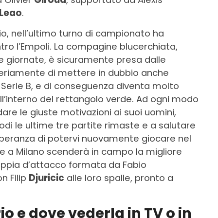
Leao
.
io, nell’ultimo turno di campionato ha
tro l’Empoli. La compagine blucerchiata,
giornate, è sicuramente presa dalle
eriamente di mettere in dubbio anche
i Serie B, e di conseguenza diventa molto
all’interno del rettangolo verde. Ad ogni modo
are le giuste motivazioni ai suoi uomini,
di le ultime tre partite rimaste e a salutare
a speranza di potervi nuovamente giocare nel
e a Milano scenderà in campo la migliore
coppia d’attacco formata da Fabio
on Filip
Djuricic
alle loro spalle, pronto a
o e dove vederla in TV o in