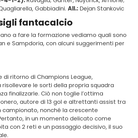
3-4-1-2):
Ravaglia; Gunter, Nuytinck, Amione;
; Quagliarella, Gabbiadini.
All.:
Dejan Stankovic
igli fantacalcio
estano a fare la formazione vediamo quali sono
Milan e Sampdoria, con alcuni suggerimenti per
e di ritorno di Champions League,
isollevare le sorti della propria squadra
 finalizzarle. Ciò non toglie l’ottima
ero, autore di 13 gol e altrettanti assist tra
i in campionato, nonché la crescente
 Pertanto, in un momento delicato come
ta con 2 reti e un passaggio decisivo, il suo
le.