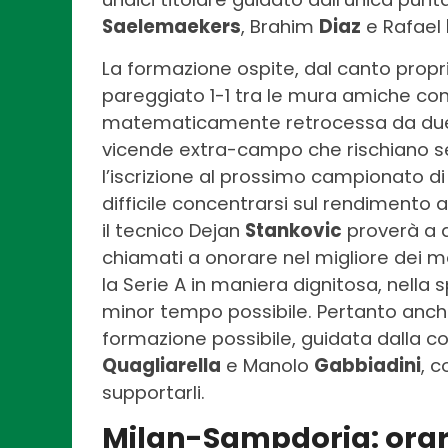
Saelemaekers
, Brahim
Diaz
e Rafael
La formazione ospite, dal canto propr
pareggiato 1-1 tra le mura amiche con
matematicamente retrocessa da due 
vicende extra-campo che rischiano s
l’iscrizione al prossimo campionato d
difficile concentrarsi sul rendimento 
il tecnico Dejan
Stankovic
proverà a d
chiamati a onorare nel migliore dei mo
la Serie A in maniera dignitosa, nell
minor tempo possibile. Pertanto anch
formazione possibile, guidata dalla 
Quagliarella
e Manolo
Gabbiadini
, c
supportarli.
Milan-Sampdoria: orari