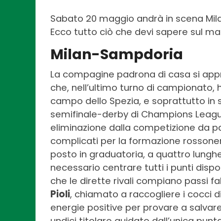
Sabato 20 maggio andrà in scena Milan
Ecco tutto ciò che devi sapere sul ma
Milan-Sampdoria
La compagine padrona di casa si appr
che, nell’ultimo turno di campionato, 
campo dello Spezia, e soprattutto in 
semifinale-derby di Champions Leagu
eliminazione dalla competizione da par
complicati per la formazione rossonera
posto in graduatoria, a quattro lungh
necessario centrare tutti i punti dispon
che le dirette rivali compiano passi f
Pioli
, chiamato a raccogliere i cocci di
energie positive per provare a salvar
undici titolare guidato dall’unica punt