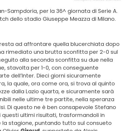
-Sampdoria, per la 36^ giornata di Serie A.
tch dello stadio Giuseppe Meazza di Milano.
esta ad affrontare quella blucerchiata dopo
ha rimediato una brutta sconfitta per 2-0 sul
seguito alla seconda sconfitta su due nella
e, stavolta per 1-0, con conseguente
te dell’Inter. Dieci giorni sicuramente
, la quale, ora come ora, si trova al quinto
ezze dalla Lazio quarta, e sicuramente sarà
ibili nelle ultime tre partite, nella speranza
alsi. Di questo ne è ben consapevole Stefano
 questi ultimi risultati, trasformandoli in
e la stagione, puntando tutto sul consueto
a Olivier
Giroud
, supportato da Alexis