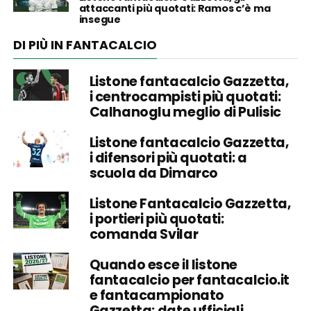
attaccanti più quotati: Ramos c’è ma
insegue
DI PIÙ IN FANTACALCIO
Listone fantacalcio Gazzetta,
i centrocampisti più quotati:
Calhanoglu meglio di Pulisic
Listone fantacalcio Gazzetta,
i difensori più quotati: a
scuola da Dimarco
Listone Fantacalcio Gazzetta,
i portieri più quotati:
comanda Svilar
Quando esce il listone
fantacalcio per fantacalcio.it
e fantacampionato
Gazzetta: date ufficiali