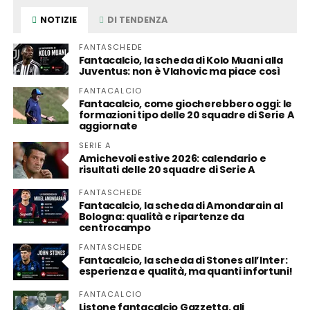
NOTIZIE
DI TENDENZA
FANTASCHEDE
Fantacalcio, la scheda di Kolo Muani alla
Juventus: non è Vlahovic ma piace così
FANTACALCIO
Fantacalcio, come giocherebbero oggi: le
formazioni tipo delle 20 squadre di Serie A
aggiornate
SERIE A
Amichevoli estive 2026: calendario e
risultati delle 20 squadre di Serie A
FANTASCHEDE
Fantacalcio, la scheda di Amondarain al
Bologna: qualità e ripartenze da
centrocampo
FANTASCHEDE
Fantacalcio, la scheda di Stones all’Inter:
esperienza e qualità, ma quanti infortuni!
FANTACALCIO
Listone fantacalcio Gazzetta, gli