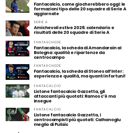
Fantacalcio, come giocherebbero oggi: le
formazioni tipo delle 20 squadre di Serie A
aggiornate
SERIE A
Amichevoli estive 2026: calendario e
risultati delle 20 squadre di Serie A
FANTASCHEDE
Fantacalcio, la scheda di Amondarain al
Bologna: qualità e ripartenze da
centrocampo
FANTASCHEDE
Fantacalcio, la scheda di Stones all’Inter:
esperienza e qualità, ma quanti infortuni!
FANTACALCIO
Listone fantacalcio Gazzetta, gli
attaccanti più quotati: Ramos c’è ma
insegue
FANTACALCIO
Listone fantacalcio Gazzetta, i
centrocampisti più quotati: Calhanoglu
meglio di Pulisic