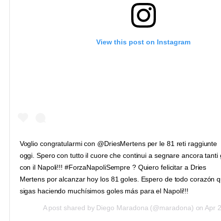
View this post on Instagram
Voglio congratularmi con @DriesMertens per le 81 reti raggiunte
oggi. Spero con tutto il cuore che continui a segnare ancora tanti 
con il Napoli!!! #ForzaNapoliSempre ? Quiero felicitar a Dries
Mertens por alcanzar hoy los 81 goles. Espero de todo corazón 
sigas haciendo muchísimos goles más para el Napoli!!!
A post shared by
Diego Maradona
(@maradona) on
Apr 28, 2