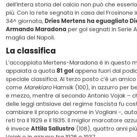
dell’intera storia del calcio non può che esserl
più. Con la rete segnata in casa del Frosinone 
34^ giornata,
Dries Mertens ha eguagliato D
Armando Maradona
per gol segnati in Serie A
maglia del Napoli.
La classifica
L’accoppiata Mertens-Maradona è in questo
appaiata a quota
81 gol
appena fuori dal podio
speciale classifica. Al terzo posto c’è un amico
come
Marekiaro
Hamsik (100), in azzurro per be
e mezzo, mentre al secondo Antonio Vojak – ch
delle leggi antislave del regime fascista fu cos
cambiare il proprio cognome in Vogliani -, auto
reti tra il 1929 e il 1935. Il miglior marcatore azzu
è invece
Attila Sallustro
(108), quattro anni pi
Vojak e in azzurro tra 1926 e 1937.