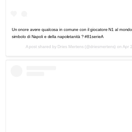
Un onore avere qualcosa in comune con il giocatore N1 al mondo
simbolo di Napoli e della napoletanità ? #81serieA
A post shared by
Dries Mertens
(@driesmertens) on
Apr 28, 2