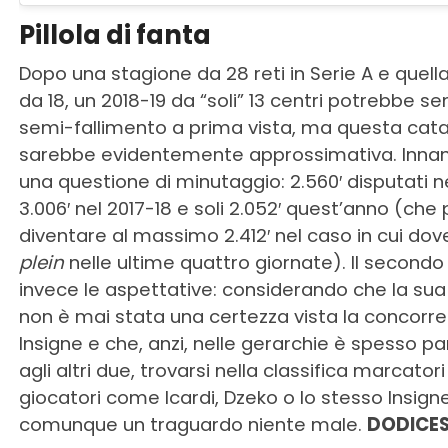
Pillola di fanta
Dopo una stagione da 28 reti in Serie A e quell
da 18, un 2018-19 da “soli” 13 centri potrebbe 
semi-fallimento a prima vista, ma questa cat
sarebbe evidentemente approssimativa. Innan
una questione di minutaggio: 2.560′ disputati ne
3.006′ nel 2017-18 e soli 2.052′ quest’anno (ch
diventare al massimo 2.412′ nel caso in cui do
plein
nelle ultime quattro giornate). Il secondo
invece le aspettative: considerando che la sua 
non è mai stata una certezza vista la concorren
Insigne e che, anzi, nelle gerarchie è spesso pa
agli altri due, trovarsi nella classifica marcator
giocatori come Icardi, Dzeko o lo stesso Insign
comunque un traguardo niente male.
DODICE