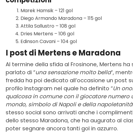
competizioni
Marek Hamsik – 121 gol
Diego Armando Maradona – 115 gol
Attila Sallustro – 108 gol
Dries Mertens – 106 gol
Edinson Cavani – 104 gol
I post di Mertens e Maradona
Al termine della sfida al Frosinone, Mertens ha 
parlato di “
una sensazione molto bella
“, ment
fredda ha poi dedicato all’occasione un post su
profilo Instagram nel quale ha definito “
Un ono
qualcosa in comune con il giocatore numero 
mondo, simbolo di Napoli e della napoletanità
stesso social sono arrivati anche i complimenti
dello stesso Maradona, che ha augurato al clas
poter segnare ancora tanti gol in azzurro.