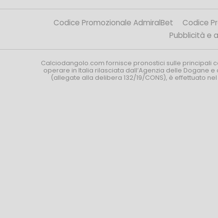
Codice Promozionale AdmiralBet
Codice P
Pubblicità e af
Calciodangolo.com fornisce pronostici sulle principali 
operare in Italia rilasciata dall’Agenzia delle Dogane e 
(allegate alla delibera 132/19/CONS), è effettuato ne