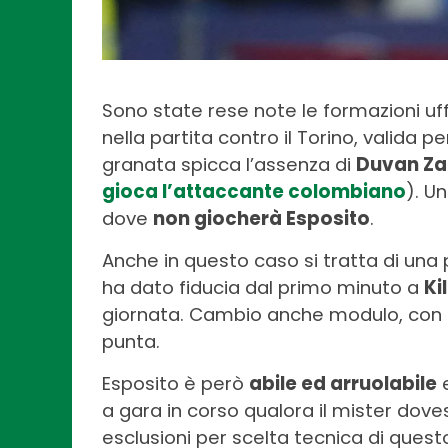
Sono state rese note le formazioni uff
nella partita contro il Torino, valida p
granata spicca l’assenza di
Duvan Za
gioca l’attaccante colombiano
). U
dove
non giocherà Esposito
.
Anche in questo caso si tratta di una 
ha dato fiducia dal primo minuto a
Ki
giornata. Cambio anche modulo, con i
punta.
Esposito è però
abile ed arruolabile
e
a gara in corso qualora il mister dove
esclusioni per scelta tecnica di ques