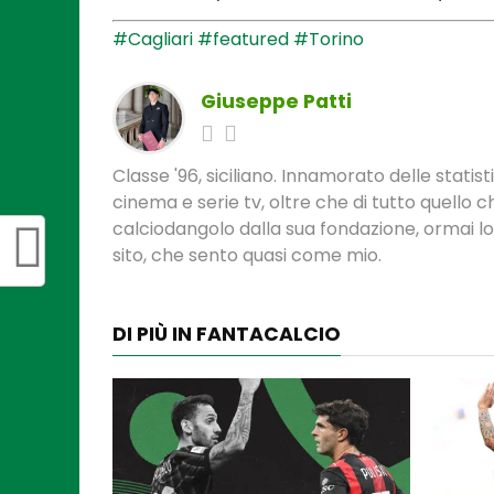
#Cagliari
#featured
#Torino
Giuseppe Patti
Classe '96, siciliano. Innamorato delle statis
cinema e serie tv, oltre che di tutto quello
calciodangolo dalla sua fondazione, ormai l
sito, che sento quasi come mio.
DI PIÙ IN FANTACALCIO