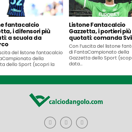
ne fantacalcio
Listone Fantacalcio
ta, i difensori più
Gazzetta, i portieri più
ti: a scuola da
quotati: comanda Svi
rco
Con l’uscita del listone fan
di FantaCampionato della
scita del listone fantacalcio
Gazzetta dello Sport (scopr
taCampionato della
data...
a dello Sport (scopri la