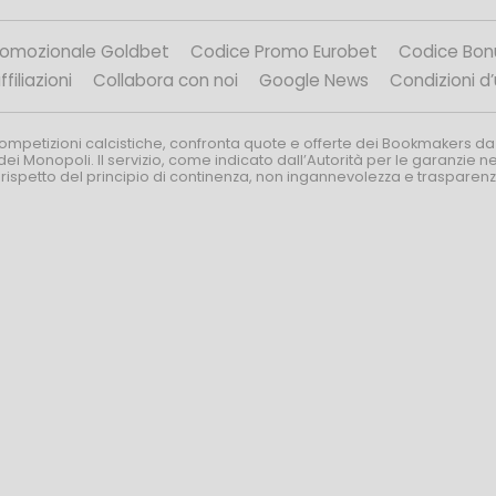
romozionale Goldbet
Codice Promo Eurobet
Codice Bon
filiazioni
Collabora con noi
Google News
Condizioni d
competizioni calcistiche, confronta quote e offerte dei Bookmakers da
dei Monopoli. Il servizio, come indicato dall’Autorità per le garanzie 
l rispetto del principio di continenza, non ingannevolezza e trasparen