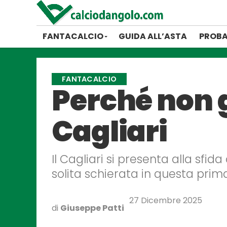
FANTACALCIO
GUIDA ALL’ASTA
PROBA
FANTACALCIO
Perché non g
Cagliari
Il Cagliari si presenta alla sfid
solita schierata in questa prim
27 Dicembre 2025
di
Giuseppe Patti