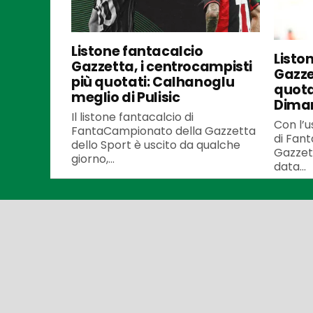
Listone fantacalcio
Listo
Gazzetta, i centrocampisti
Gazzet
più quotati: Calhanoglu
quota
meglio di Pulisic
Dima
Il listone fantacalcio di
Con l’u
FantaCampionato della Gazzetta
di Fan
dello Sport è uscito da qualche
Gazzett
giorno,...
data...