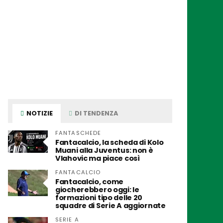
NOTIZIE
DI TENDENZA
FANTASCHEDE
Fantacalcio, la scheda di Kolo
Muani alla Juventus: non è
Vlahovic ma piace così
FANTACALCIO
Fantacalcio, come
giocherebbero oggi: le
formazioni tipo delle 20
squadre di Serie A aggiornate
SERIE A