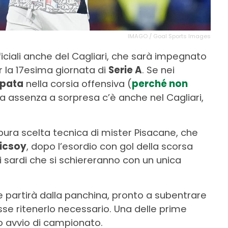
IMAGO / Goal Sports Images
iciali anche del Cagliari, che sarà impegnato
er la 17esima giornata di
Serie A
. Se nei
pata
nella corsia offensiva (
perché non
na assenza a sorpresa c’è anche nel Cagliari,
pura scelta tecnica di mister Pisacane, che
licsoy
, dopo l’esordio con gol della scorsa
 sardi che si schiereranno con un unica
 partirà dalla panchina, pronto a subentrare
sse ritenerlo necessario. Una delle prime
to avvio di campionato.