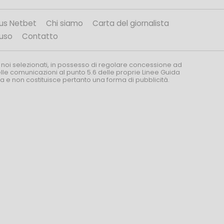
us Netbet
Chi siamo
Carta del giornalista
’uso
Contatto
 noi selezionati, in possesso di regolare concessione ad
nelle comunicazioni al punto 5.6 delle proprie Linee Guida
za e non costituisce pertanto una forma di pubblicità.