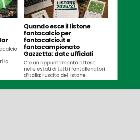
Quando esce il listone
fantacalcio per
lar
fantacalcio.it e
fantacampionato
tacalcio
Gazzetta: date ufficiali
i la
C’è un appuntamento atteso
nelle estati di tutti i fantallenatori
d’Italia: l’uscita del listone...