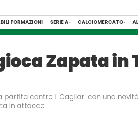
BILI FORMAZIONI
SERIE A
CALCIOMERCATO
A
gioca Zapata in 
la partita contro il Cagliari con una novi
ta in attacco