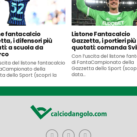
ne fantacalcio
Listone Fantacalcio
ta, i difensori più
Gazzetta, i portieri più
ti: a scuola da
quotati: comanda Svi
rco
Con l’uscita del listone fan
di FantaCampionato della
scita del listone fantacalcio
Gazzetta dello Sport (scopr
taCampionato della
data...
a dello Sport (scopri la