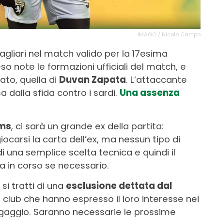
IMAGO / Nicolo Campo
Cagliari nel match valido per la 17esima
so note le formazioni ufficiali del match, e
ato, quella di
Duvan Zapata
. L’attaccante
 dalla sfida contro i sardi.
Una assenza
ms
, ci sarà un grande ex della partita:
giocarsi la carta dell’ex, ma nessun tipo di
i una semplice scelta tecnica e quindi il
a in corso se necessario.
i tratti di una
esclusione dettata dal
 club che hanno espresso il loro interesse nei
ingaggio. Saranno necessarie le prossime