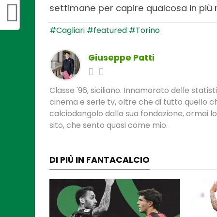
settimane per capire qualcosa in più r
#Cagliari
#featured
#Torino
Giuseppe Patti
Classe '96, siciliano. Innamorato delle statis
cinema e serie tv, oltre che di tutto quello
calciodangolo dalla sua fondazione, ormai l
sito, che sento quasi come mio.
DI PIÙ IN FANTACALCIO