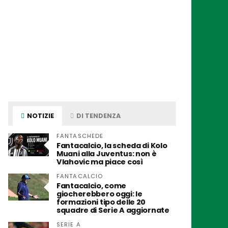
NOTIZIE
DI TENDENZA
FANTASCHEDE
Fantacalcio, la scheda di Kolo
Muani alla Juventus: non è
Vlahovic ma piace così
FANTACALCIO
Fantacalcio, come
giocherebbero oggi: le
formazioni tipo delle 20
squadre di Serie A aggiornate
SERIE A