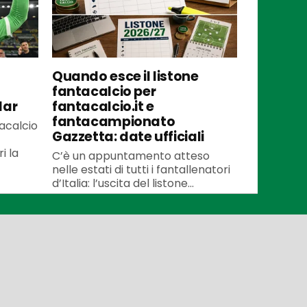
Quando esce il listone
fantacalcio per
lar
fantacalcio.it e
fantacampionato
tacalcio
Gazzetta: date ufficiali
i la
C’è un appuntamento atteso
nelle estati di tutti i fantallenatori
d’Italia: l’uscita del listone...