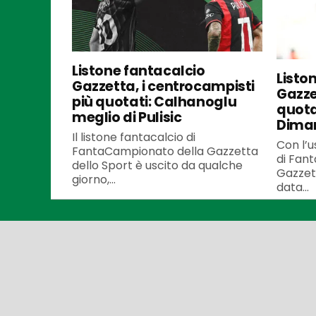
Listone fantacalcio
Listo
Gazzetta, i centrocampisti
Gazzet
più quotati: Calhanoglu
quota
meglio di Pulisic
Dima
Il listone fantacalcio di
Con l’u
FantaCampionato della Gazzetta
di Fan
dello Sport è uscito da qualche
Gazzett
giorno,...
data...