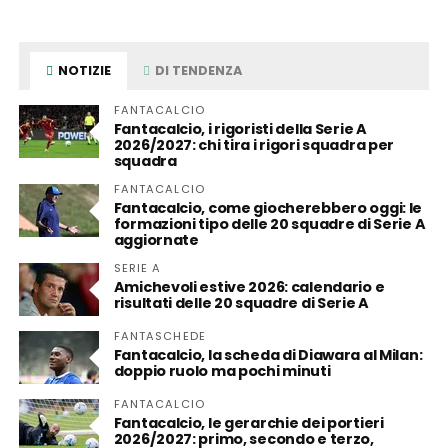
NOTIZIE
DI TENDENZA
FANTACALCIO
Fantacalcio, i rigoristi della Serie A
2026/2027: chi tira i rigori squadra per
squadra
FANTACALCIO
Fantacalcio, come giocherebbero oggi: le
formazioni tipo delle 20 squadre di Serie A
aggiornate
SERIE A
Amichevoli estive 2026: calendario e
risultati delle 20 squadre di Serie A
FANTASCHEDE
Fantacalcio, la scheda di Diawara al Milan:
doppio ruolo ma pochi minuti
FANTACALCIO
Fantacalcio, le gerarchie dei portieri
2026/2027: primo, secondo e terzo,