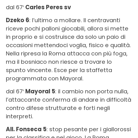
dal 67′
Carles Peres sv
Dzeko 6
: l’ultimo a mollare. Il centravanti
riceve pochi palloni giocabili, allora si mette
in proprio e si costruisce da solo un paio di
occasioni mettendoci voglia, fisico e qualità.
Nella ripresa la Roma attacca con più foga,
ma il bosniaco non riesce a trovare lo
spunto vincente. Esce per la staffetta
programmata con Mayoral.
dal 67′
Mayoral 5
: il cambio non porta nulla,
l’attaccante conferma di andare in difficoltà
contro difese strutturate e forti negli
interpreti.
All. Fonseca 5
: stop pesante per i giallorossi
per la classifica e nel gioco. La Roma