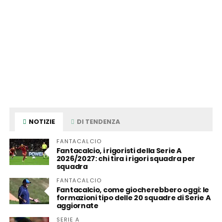
NOTIZIE
DI TENDENZA
FANTACALCIO
Fantacalcio, i rigoristi della Serie A
2026/2027: chi tira i rigori squadra per
squadra
FANTACALCIO
Fantacalcio, come giocherebbero oggi: le
formazioni tipo delle 20 squadre di Serie A
aggiornate
SERIE A