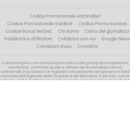
Codice Promozionale AdmiralBet
Codice Promozionale Goldbet
Codice Promo Eurobet
Codice Bonus Netbet
Chi siamo
Carta del giornalista
Pubblicità e affiliazioni
Collabora con noi
Google News
Condizioni d’uso
Contatto
Calciodangolo.com fornisce pronostici sulle principali competizioni
calcistiche, confronta quote e offerte dei Bookmakers da noi
selezionati, in possesso di regolare concessione ad operare in Italia
rilasciata dall’Agenzia delle Dogane e dei Monopoli. Il servizio, come
indicato dall’Autorità per le garanzie nelle comunicazioni al punto 5.6
delle proprie Linee Guida (allegate alla delibera 132/19/CONS),
è effettuato nel rispetto del principio di continenza, non
ingannevolezza e trasparenza e non costituisce pertanto una forma
di pubblicità.
© Calciodangolo.com - Tutti i diritti riservati