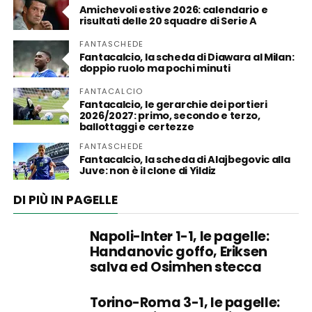
Amichevoli estive 2026: calendario e
risultati delle 20 squadre di Serie A
FANTASCHEDE
Fantacalcio, la scheda di Diawara al Milan:
doppio ruolo ma pochi minuti
FANTACALCIO
Fantacalcio, le gerarchie dei portieri
2026/2027: primo, secondo e terzo,
ballottaggi e certezze
FANTASCHEDE
Fantacalcio, la scheda di Alajbegovic alla
Juve: non è il clone di Yildiz
DI PIÙ IN PAGELLE
Napoli-Inter 1-1, le pagelle:
Handanovic goffo, Eriksen
salva ed Osimhen stecca
Torino-Roma 3-1, le pagelle: