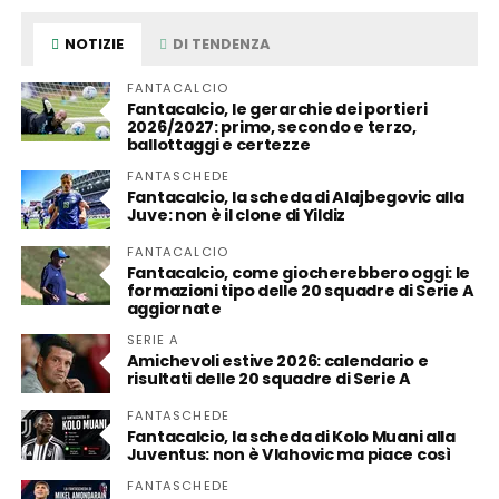
NOTIZIE
DI TENDENZA
FANTACALCIO
Fantacalcio, le gerarchie dei portieri
2026/2027: primo, secondo e terzo,
ballottaggi e certezze
FANTASCHEDE
Fantacalcio, la scheda di Alajbegovic alla
Juve: non è il clone di Yildiz
FANTACALCIO
Fantacalcio, come giocherebbero oggi: le
formazioni tipo delle 20 squadre di Serie A
aggiornate
SERIE A
Amichevoli estive 2026: calendario e
risultati delle 20 squadre di Serie A
FANTASCHEDE
Fantacalcio, la scheda di Kolo Muani alla
Juventus: non è Vlahovic ma piace così
FANTASCHEDE