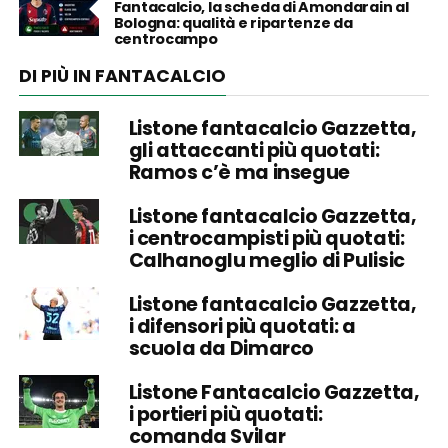
Fantacalcio, la scheda di Amondarain al
Bologna: qualità e ripartenze da
centrocampo
DI PIÙ IN FANTACALCIO
Listone fantacalcio Gazzetta,
gli attaccanti più quotati:
Ramos c’è ma insegue
Listone fantacalcio Gazzetta,
i centrocampisti più quotati:
Calhanoglu meglio di Pulisic
Listone fantacalcio Gazzetta,
i difensori più quotati: a
scuola da Dimarco
Listone Fantacalcio Gazzetta,
i portieri più quotati:
comanda Svilar