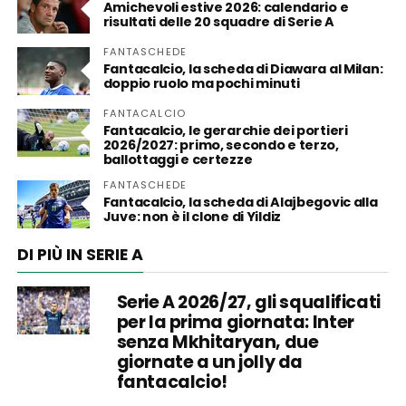
Amichevoli estive 2026: calendario e
risultati delle 20 squadre di Serie A
FANTASCHEDE
Fantacalcio, la scheda di Diawara al Milan:
doppio ruolo ma pochi minuti
FANTACALCIO
Fantacalcio, le gerarchie dei portieri
2026/2027: primo, secondo e terzo,
ballottaggi e certezze
FANTASCHEDE
Fantacalcio, la scheda di Alajbegovic alla
Juve: non è il clone di Yildiz
DI PIÙ IN SERIE A
Serie A 2026/27, gli squalificati
per la prima giornata: Inter
senza Mkhitaryan, due
giornate a un jolly da
fantacalcio!