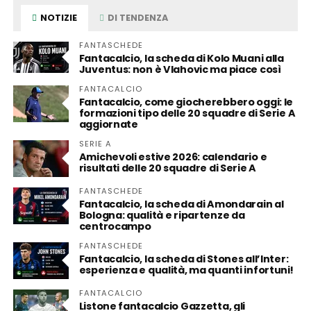
NOTIZIE
DI TENDENZA
FANTASCHEDE
Fantacalcio, la scheda di Kolo Muani alla
Juventus: non è Vlahovic ma piace così
FANTACALCIO
Fantacalcio, come giocherebbero oggi: le
formazioni tipo delle 20 squadre di Serie A
aggiornate
SERIE A
Amichevoli estive 2026: calendario e
risultati delle 20 squadre di Serie A
FANTASCHEDE
Fantacalcio, la scheda di Amondarain al
Bologna: qualità e ripartenze da
centrocampo
FANTASCHEDE
Fantacalcio, la scheda di Stones all’Inter:
esperienza e qualità, ma quanti infortuni!
FANTACALCIO
Listone fantacalcio Gazzetta, gli