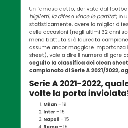
Un famoso detto, derivato dal football
biglietti, la difesa vince le partite
“; in
statisticamente, avere la miglior difesa
delle occasioni (negli ultimi 32 anni so
meno battuta si è laureata campione d
assume ancor maggiore importanza il 
sheet), vale a dire il numero di gare
seguito la classifica dei clean shee
campionato di Serie A 2021/2022, ag
Serie A 2021-2022, qua
volte la porta inviolata
Milan
– 18
Inter
– 15
Napoli
– 15
Roma
– 15