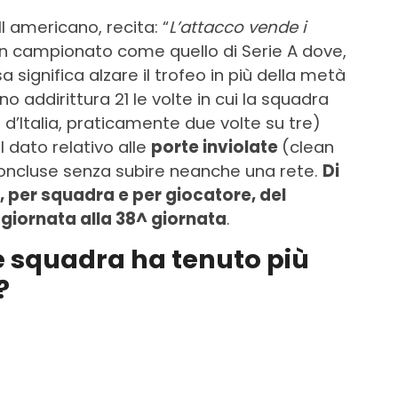
 americano, recita: “
L’attacco vende i
 un campionato come quello di Serie A dove,
 significa alzare il trofeo in più della metà
no addirittura 21 le volte in cui la squadra
’Italia, praticamente due volte su tre)
dato relativo alle
porte inviolate
(clean
 concluse senza subire neanche una rete.
Di
t, per squadra e per giocatore, del
giornata alla 38^ giornata
.
le squadra ha tenuto più
?