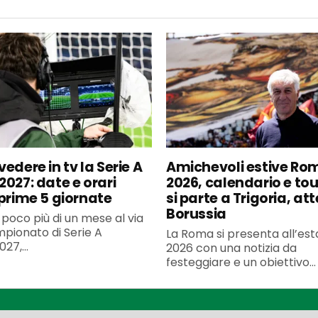
edere in tv la Serie A
Amichevoli estive Ro
2027: date e orari
2026, calendario e to
 prime 5 giornate
si parte a Trigoria, at
Borussia
poco più di un mese al via
pionato di Serie A
La Roma si presenta all’est
27,...
2026 con una notizia da
festeggiare e un obiettivo...