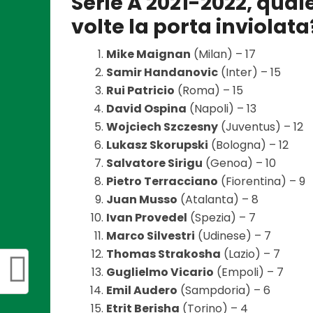
Serie A 2021-2022, qual
volte la porta inviolata
Mike Maignan
(Milan) – 17
Samir Handanovic
(Inter) – 15
Rui Patricio
(Roma) – 15
David Ospina
(Napoli) – 13
Wojciech Szczesny
(Juventus) – 12
Lukasz Skorupski
(Bologna) – 12
Salvatore Sirigu
(Genoa) – 10
Pietro Terracciano
(Fiorentina) – 9
Juan Musso
(Atalanta) – 8
Ivan Provedel
(Spezia) – 7
Marco Silvestri
(Udinese) – 7
Thomas Strakosha
(Lazio) – 7
Guglielmo Vicario
(Empoli) – 7
Emil Audero
(Sampdoria) – 6
Etrit Berisha
(Torino) – 4