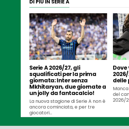
DI PIÙ IN SERIE A
Serie A 2026/27, gli
Dove v
squalificati per la prima
2026/
giornata: Inter senza
delle
Mkhitaryan, due giornate a
Manca 
un jolly da fantacalcio!
del cam
2026/20
La nuova stagione di Serie A non è
ancora cominciata, e per tre
giocatori...