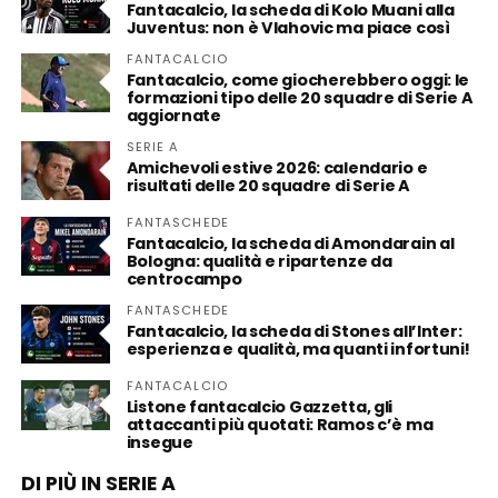
Fantacalcio, la scheda di Kolo Muani alla
Juventus: non è Vlahovic ma piace così
FANTACALCIO
Fantacalcio, come giocherebbero oggi: le
formazioni tipo delle 20 squadre di Serie A
aggiornate
SERIE A
Amichevoli estive 2026: calendario e
risultati delle 20 squadre di Serie A
FANTASCHEDE
Fantacalcio, la scheda di Amondarain al
Bologna: qualità e ripartenze da
centrocampo
FANTASCHEDE
Fantacalcio, la scheda di Stones all’Inter:
esperienza e qualità, ma quanti infortuni!
FANTACALCIO
Listone fantacalcio Gazzetta, gli
attaccanti più quotati: Ramos c’è ma
insegue
DI PIÙ IN SERIE A