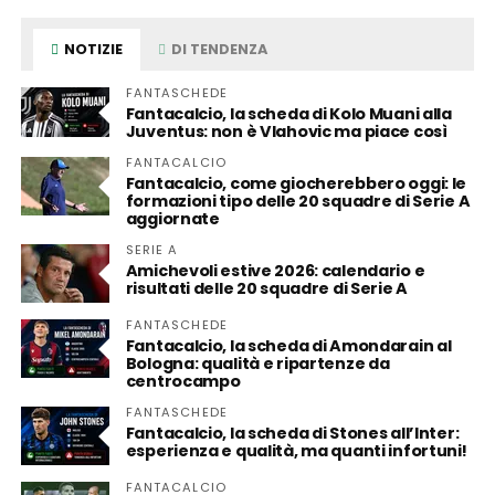
NOTIZIE
DI TENDENZA
FANTASCHEDE
Fantacalcio, la scheda di Kolo Muani alla
Juventus: non è Vlahovic ma piace così
FANTACALCIO
Fantacalcio, come giocherebbero oggi: le
formazioni tipo delle 20 squadre di Serie A
aggiornate
SERIE A
Amichevoli estive 2026: calendario e
risultati delle 20 squadre di Serie A
FANTASCHEDE
Fantacalcio, la scheda di Amondarain al
Bologna: qualità e ripartenze da
centrocampo
FANTASCHEDE
Fantacalcio, la scheda di Stones all’Inter:
esperienza e qualità, ma quanti infortuni!
FANTACALCIO