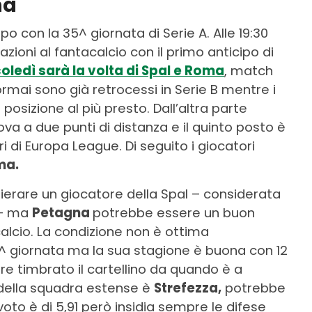
ma
po con la 35^ giornata di Serie A. Alle 19:30
zioni al fantacalcio con il primo anticipo di
oledì sarà la volta di Spal e Roma
, match
rmai sono già retrocessi in Serie B mentre i
 posizione al più presto. Dall’altra parte
ova a due punti di distanza e il quinto posto è
i di Europa League. Di seguito i giocatori
ma.
rare un giocatore della Spal – considerata
a – ma
Petagna
potrebbe essere un buon
alcio. La condizione non è ottima
 giornata ma la sua stagione è buona con 12
re timbrato il cartellino da quando è a
 della squadra estense è
Strefezza,
potrebbe
voto è di 5,91 però insidia sempre le difese