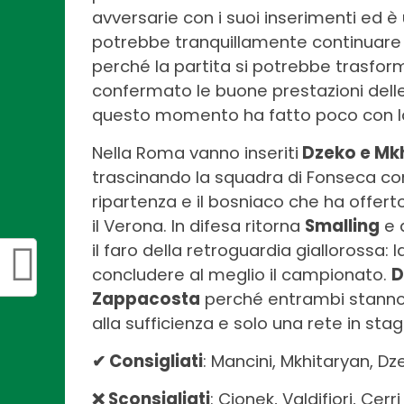
avversarie con i suoi inserimenti ed è
potrebbe tranquillamente continuare 
perché la partita si potrebbe trasfor
confermato le buone prestazioni dell
questo momento ha fatto poco con la
Nella Roma vanno inseriti
Dzeko e Mk
trascinando la squadra di Fonseca con
ripartenza e il bosniaco che ha offerto 
il Verona. In difesa ritorna
Smalling
e 
il faro della retroguardia giallorossa
concludere al meglio il campionato.
D
Zappacosta
perché entrambi stanno 
alla sufficienza e solo una rete in sta
✔ Consigliati
: Mancini, Mkhitaryan, Dz
❌ Sconsigliati
: Cionek, Valdifiori, Cerri