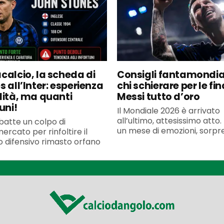
calcio, la scheda di
Consigli fantamondia
s all’Inter: esperienza
chi schierare per le fin
lità, ma quanti
Messi tutto d’oro
uni!
Il Mondiale 2026 è arrivato
all’ultimo, attesissimo atto
 batte un colpo di
un mese di emozioni, sorpre
ercato per rinfoltire il
o difensivo rimasto orfano