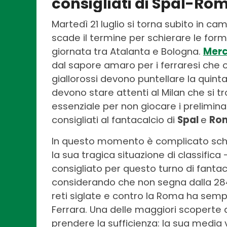
consigliati di Spal-Ro
Martedì 21 luglio si torna subito in cam
scade il termine per schierare le forma
giornata tra Atalanta e Bologna.
Merc
dal sapore amaro per i ferraresi che o
giallorossi devono puntellare la quinta
devono stare attenti al Milan che si tr
essenziale per non giocare i preliminar
consigliati al fantacalcio di
Spal
e
Ro
In questo momento è complicato schie
la sua tragica situazione di classific
consigliato per questo turno di fantac
considerando che non segna dalla 28^
reti siglate e contro la Roma ha semp
Ferrara. Una delle maggiori scoperte
prendere la sufficienza: la sua media 