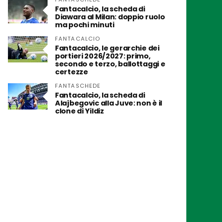
Fantacalcio, la scheda di
Diawara al Milan: doppio ruolo
ma pochi minuti
FANTACALCIO
Fantacalcio, le gerarchie dei
portieri 2026/2027: primo,
secondo e terzo, ballottaggi e
certezze
FANTASCHEDE
Fantacalcio, la scheda di
Alajbegovic alla Juve: non è il
clone di Yildiz