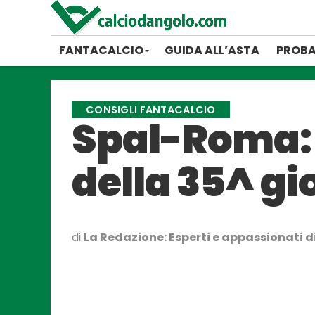
FANTACALCIO
GUIDA ALL’ASTA
PROBA
CONSIGLI FANTACALCIO
Spal-Roma: i
della 35^ gi
di
La Redazione: Esperti e appassionati di