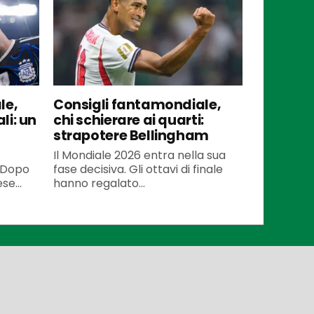
le,
Consigli fantamondiale,
ali: un
chi schierare ai quarti:
strapotere Bellingham
Il Mondiale 2026 entra nella sua
. Dopo
fase decisiva. Gli ottavi di finale
se...
hanno regalato...