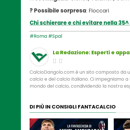
? Possibile sorpresa
: Floccari
Chi schierare e chi evitare nella 35^ 
#Roma
#Spal
La Redazione: Esperti e appas
CalcioDangolo.com è un sito composto da un t
calcio e del calcio italiano. Ci impegniamo a 
mondo del calcio, condividendo la nostra espe
DI PIÙ IN CONSIGLI FANTACALCIO