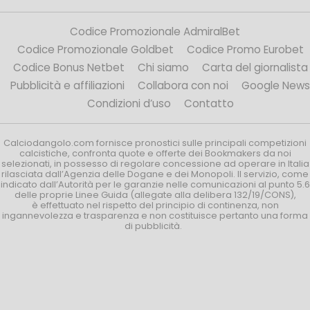
Codice Promozionale AdmiralBet
Codice Promozionale Goldbet
Codice Promo Eurobet
Codice Bonus Netbet
Chi siamo
Carta del giornalista
Pubblicità e affiliazioni
Collabora con noi
Google News
Condizioni d’uso
Contatto
Calciodangolo.com fornisce pronostici sulle principali competizioni
calcistiche, confronta quote e offerte dei Bookmakers da noi
selezionati, in possesso di regolare concessione ad operare in Italia
rilasciata dall’Agenzia delle Dogane e dei Monopoli. Il servizio, come
indicato dall’Autorità per le garanzie nelle comunicazioni al punto 5.6
delle proprie Linee Guida (allegate alla delibera 132/19/CONS),
è effettuato nel rispetto del principio di continenza, non
ingannevolezza e trasparenza e non costituisce pertanto una forma
di pubblicità.