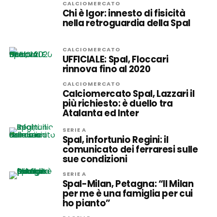
CALCIOMERCATO
Chi è Igor: innesto di fisicità
nella retroguardia della Spal
CALCIOMERCATO
UFFICIALE: Spal, Floccari
rinnova fino al 2020
CALCIOMERCATO
Calciomercato Spal, Lazzari il
più richiesto: è duello tra
Atalanta ed Inter
SERIE A
Spal, infortunio Regini: il
comunicato dei ferraresi sulle
sue condizioni
SERIE A
Spal-Milan, Petagna: “Il Milan
per me è una famiglia per cui
ho pianto”