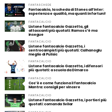
FANTASCHEDE
Fantacalcio, la scheda di Stones all’Inter:
esperienza e qualità, ma quanti infortuni!
FANTACALCIO
Listone fantacalcio Gazzetta, gli
attaccanti più quotati: Ramos c’è ma
insegue
FANTACALCIO
Listone fantacalcio Gazzetta, i
centrocampisti più quotati: Calhanoglu
meglio di Pulisic
FANTACALCIO
Listone fantacalcio Gazzetta, i difensori
più quotati: a scuola da Dimarco
FANTACALCIO
Cos’è e come funziona il fantacalcio
Mantra: consigli per vincere
FANTACALCIO
Listone Fantacalcio Gazzetta, i portieri più
quotati: comanda Svilar