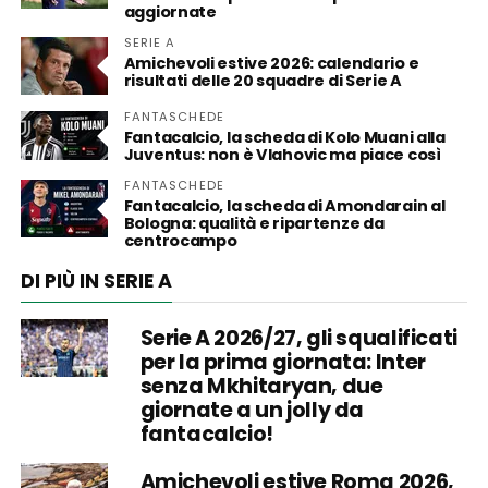
aggiornate
SERIE A
Amichevoli estive 2026: calendario e
risultati delle 20 squadre di Serie A
FANTASCHEDE
Fantacalcio, la scheda di Kolo Muani alla
Juventus: non è Vlahovic ma piace così
FANTASCHEDE
Fantacalcio, la scheda di Amondarain al
Bologna: qualità e ripartenze da
centrocampo
DI PIÙ IN SERIE A
Serie A 2026/27, gli squalificati
per la prima giornata: Inter
senza Mkhitaryan, due
giornate a un jolly da
fantacalcio!
Amichevoli estive Roma 2026,