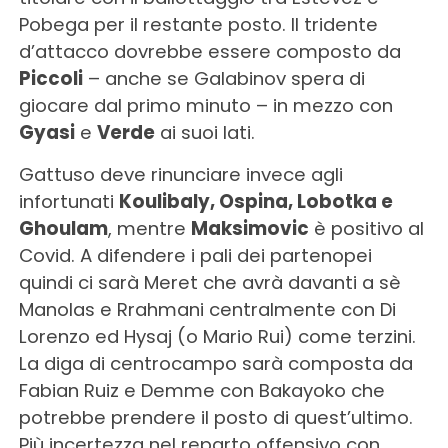
Pobega per il restante posto. Il tridente
d’attacco dovrebbe essere composto da
Piccoli
– anche se Galabinov spera di
giocare dal primo minuto – in mezzo con
Gyasi
e
Verde
ai suoi lati.
Gattuso deve rinunciare invece agli
infortunati
Koulibaly, Ospina, Lobotka e
Ghoulam
, mentre
Maksimovic
è positivo al
Covid. A difendere i pali dei partenopei
quindi ci sarà Meret che avrà davanti a sè
Manolas e Rrahmani centralmente con Di
Lorenzo ed Hysaj (o Mario Rui) come terzini.
La diga di centrocampo sarà composta da
Fabian Ruiz e Demme con Bakayoko che
potrebbe prendere il posto di quest’ultimo.
Più incertezza nel reparto offensivo con