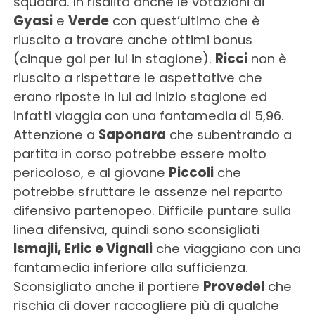
squadra. In risalita anche le votazioni di
Gyasi
e
Verde
con quest’ultimo che è
riuscito a trovare anche ottimi bonus
(cinque gol per lui in stagione).
Ricci
non è
riuscito a rispettare le aspettative che
erano riposte in lui ad inizio stagione ed
infatti viaggia con una fantamedia di 5,96.
Attenzione a
Saponara
che subentrando a
partita in corso potrebbe essere molto
pericoloso, e al giovane
Piccoli
che
potrebbe sfruttare le assenze nel reparto
difensivo partenopeo. Difficile puntare sulla
linea difensiva, quindi sono sconsigliati
Ismajli, Erlic e Vignali
che viaggiano con una
fantamedia inferiore alla sufficienza.
Sconsigliato anche il portiere
Provedel
che
rischia di dover raccogliere più di qualche