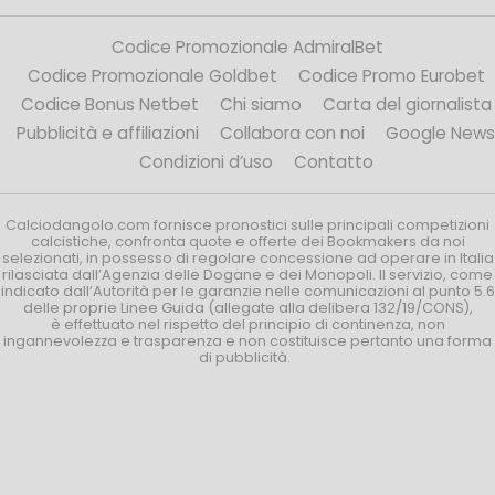
Codice Promozionale AdmiralBet
Codice Promozionale Goldbet
Codice Promo Eurobet
Codice Bonus Netbet
Chi siamo
Carta del giornalista
Pubblicità e affiliazioni
Collabora con noi
Google News
Condizioni d’uso
Contatto
Calciodangolo.com fornisce pronostici sulle principali competizioni
calcistiche, confronta quote e offerte dei Bookmakers da noi
selezionati, in possesso di regolare concessione ad operare in Italia
rilasciata dall’Agenzia delle Dogane e dei Monopoli. Il servizio, come
indicato dall’Autorità per le garanzie nelle comunicazioni al punto 5.6
delle proprie Linee Guida (allegate alla delibera 132/19/CONS),
è effettuato nel rispetto del principio di continenza, non
ingannevolezza e trasparenza e non costituisce pertanto una forma
di pubblicità.