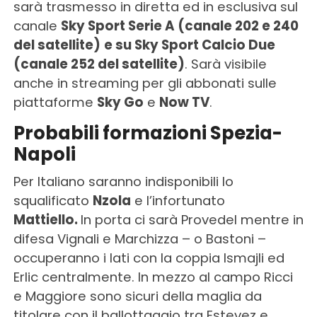
sarà trasmesso in diretta ed in esclusiva sul
canale
Sky Sport Serie A (canale 202 e 240
del satellite)
e su Sky Sport Calcio Due
(canale 252 del satellite)
. Sarà visibile
anche in streaming per gli abbonati sulle
piattaforme
Sky Go
e
Now TV
.
Probabili formazioni Spezia-
Napoli
Per Italiano saranno indisponibili lo
squalificato
Nzola
e l’infortunato
Mattiello.
In porta ci sarà Provedel mentre in
difesa Vignali e Marchizza – o Bastoni –
occuperanno i lati con la coppia Ismajli ed
Erlic centralmente. In mezzo al campo Ricci
e Maggiore sono sicuri della maglia da
titolare con il ballottaggio tra Estevez e