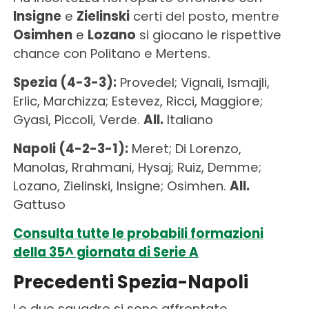
Insigne
e
Zielinski
certi del posto, mentre
Osimhen
e
Lozano
si giocano le rispettive
chance con Politano e Mertens.
Spezia (4-3-3):
Provedel; Vignali, Ismajli,
Erlic, Marchizza; Estevez, Ricci, Maggiore;
Gyasi, Piccoli, Verde.
All.
Italiano
Napoli (4-2-3-1):
Meret; Di Lorenzo,
Manolas, Rrahmani, Hysaj; Ruiz, Demme;
Lozano, Zielinski, Insigne; Osimhen.
All.
Gattuso
Consulta tutte le probabili formazioni
della 35^ giornata di Serie A
Precedenti Spezia-Napoli
Le due squadre si sono affrontate